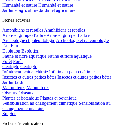
Humanité et nature
Humanité et nature
Jardin et agriculture
Jardin et agriculture
Fiches activités
Amphibiens et reptiles
Amphibiens et reptiles
Arbre et grimpe d’arbre
Arbre et grimpe d’arbre
Archéologie et paléontologie
Archéologie et paléontologie
Eau
Eau
Evolution
Evolution
Faune et flore aquatique
Faune et flore aquatique
Forêt
Forêt
Géologie
Géologie
Infiniment petit et chimie
Infiniment petit et chimie
Insectes et autres petites bêtes
Insectes et autres petites bêtes
Jardin
Jardin
Mammifères
Mammifères
Oiseaux
Oiseaux
Plantes et botanique
Plantes et botanique
Sensibilisation au changement climatique
Sensibilisation au
changement climatique
Sol
Sol
Fiches d’identification