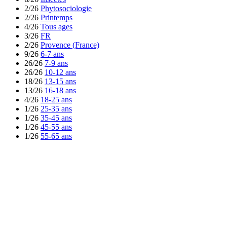
2/26
Phytosociologie
2/26
Printemps
4/26
Tous ages
3/26
FR
2/26
Provence (France)
9/26
6-7 ans
26/26
7-9 ans
26/26
10-12 ans
18/26
13-15 ans
13/26
16-18 ans
4/26
18-25 ans
1/26
25-35 ans
1/26
35-45 ans
1/26
45-55 ans
1/26
55-65 ans