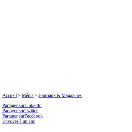
Accueil
>
Média
>
Journaux & Magazines
Partager surLinkedIn
Partager surTwitter
Partager surFacebook
Envoyer à un ami