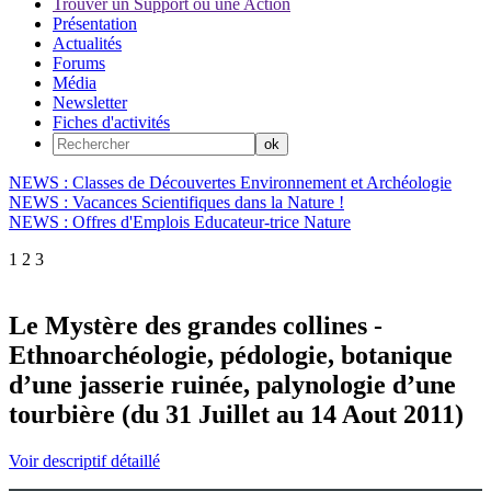
Trouver un Support ou une Action
Présentation
Actualités
Forums
Média
Newsletter
Fiches d'activités
NEWS : Classes de Découvertes Environnement et Archéologie
NEWS : Vacances Scientifiques dans la Nature !
NEWS : Offres d'Emplois Educateur-trice Nature
1
2
3
Le Mystère des grandes collines -
Ethnoarchéologie, pédologie, botanique
d’une jasserie ruinée, palynologie d’une
tourbière (du 31 Juillet au 14 Aout 2011)
Voir descriptif détaillé