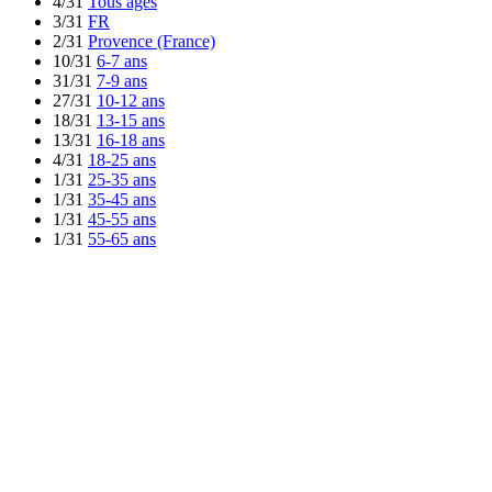
4/31
Tous ages
3/31
FR
2/31
Provence (France)
10/31
6-7 ans
31/31
7-9 ans
27/31
10-12 ans
18/31
13-15 ans
13/31
16-18 ans
4/31
18-25 ans
1/31
25-35 ans
1/31
35-45 ans
1/31
45-55 ans
1/31
55-65 ans