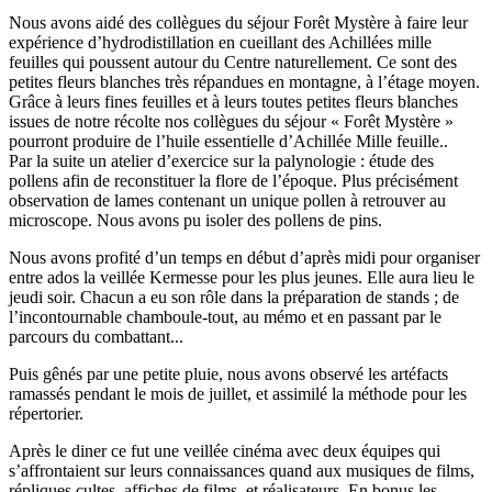
Nous avons aidé des collègues du séjour Forêt Mystère à faire leur
expérience d’hydrodistillation en cueillant des Achillées mille
feuilles qui poussent autour du Centre naturellement. Ce sont des
petites fleurs blanches très répandues en montagne, à l’étage moyen.
Grâce à leurs fines feuilles et à leurs toutes petites fleurs blanches
issues de notre récolte nos collègues du séjour « Forêt Mystère »
pourront produire de l’huile essentielle d’Achillée Mille feuille..
Par la suite un atelier d’exercice sur la palynologie : étude des
pollens afin de reconstituer la flore de l’époque. Plus précisément
observation de lames contenant un unique pollen à retrouver au
microscope. Nous avons pu isoler des pollens de pins.
Nous avons profité d’un temps en début d’après midi pour organiser
entre ados la veillée Kermesse pour les plus jeunes. Elle aura lieu le
jeudi soir. Chacun a eu son rôle dans la préparation de stands ; de
l’incontournable chamboule-tout, au mémo et en passant par le
parcours du combattant...
Puis gênés par une petite pluie, nous avons observé les artéfacts
ramassés pendant le mois de juillet, et assimilé la méthode pour les
répertorier.
Après le diner ce fut une veillée cinéma avec deux équipes qui
s’affrontaient sur leurs connaissances quand aux musiques de films,
répliques cultes, affiches de films, et réalisateurs. En bonus les