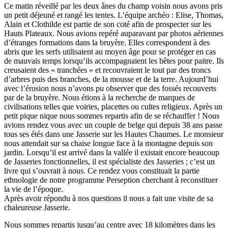
Ce matin réveillé par les deux ânes du champ voisin nous avons pris
un petit déjeuné et rangé les tentes. L’équipe archéo : Elise, Thomas,
Alain et Clothilde est partie de son coté afin de prospecter sur les
Hauts Plateaux. Nous avions repéré auparavant par photos aériennes
d’étranges formations dans la bruyère. Elles correspondent à des
abris que les serfs utilisaient au moyen âge pour se protéger en cas
de mauvais temps lorsqu’ils accompagnaient les bêtes pour paitre. Ils
creusaient des « tranchées » et recouvraient le tout par des troncs
d’arbres puis des branches, de la mousse et de la terre. Aujourd’hui
avec l’érosion nous n’avons pu observer que des fossés recouverts
par de la bruyère. Nous étions à la recherche de marques de
civilisations telles que voiries, placettes ou cultes religieux. Après un
petit pique nique nous sommes repartis afin de se réchauffer ! Nous
avions rendez vous avec un couple de belge qui depuis 38 ans passe
tous ses étés dans une Jasserie sur les Hautes Chaumes. Le monsieur
nous attendait sur sa chaise longue face à la montagne depuis son
jardin. Lorsqu’il est arrivé dans la vallée il existait encore beaucoup
de Jasseries fonctionnelles, il est spécialiste des Jasseries ; c’est un
livre qui s’ouvrait à nous. Ce rendez vous constituait la partie
ethnologie de notre programme Perseption cherchant à reconstituer
la vie de l’époque.
Après avoir répondu à nos questions il nous a fait une visite de sa
chaleureuse Jasserie.
Nous sommes repartis jusqu’au centre avec 18 kilomètres dans les