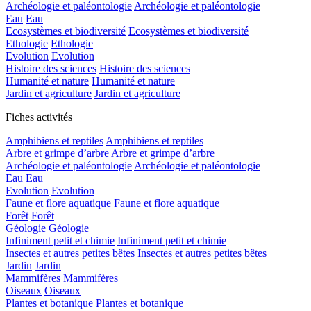
Archéologie et paléontologie
Archéologie et paléontologie
Eau
Eau
Ecosystèmes et biodiversité
Ecosystèmes et biodiversité
Ethologie
Ethologie
Evolution
Evolution
Histoire des sciences
Histoire des sciences
Humanité et nature
Humanité et nature
Jardin et agriculture
Jardin et agriculture
Fiches activités
Amphibiens et reptiles
Amphibiens et reptiles
Arbre et grimpe d’arbre
Arbre et grimpe d’arbre
Archéologie et paléontologie
Archéologie et paléontologie
Eau
Eau
Evolution
Evolution
Faune et flore aquatique
Faune et flore aquatique
Forêt
Forêt
Géologie
Géologie
Infiniment petit et chimie
Infiniment petit et chimie
Insectes et autres petites bêtes
Insectes et autres petites bêtes
Jardin
Jardin
Mammifères
Mammifères
Oiseaux
Oiseaux
Plantes et botanique
Plantes et botanique