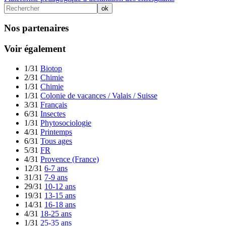
Nos partenaires
Voir également
1/31
Biotop
2/31
Chimie
1/31
Chimie
1/31
Colonie de vacances / Valais / Suisse
3/31
Français
6/31
Insectes
1/31
Phytosociologie
4/31
Printemps
6/31
Tous ages
5/31
FR
4/31
Provence (France)
12/31
6-7 ans
31/31
7-9 ans
29/31
10-12 ans
19/31
13-15 ans
14/31
16-18 ans
4/31
18-25 ans
1/31
25-35 ans