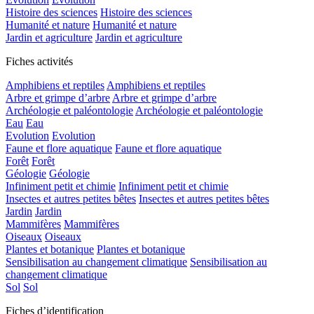
Histoire des sciences
Histoire des sciences
Humanité et nature
Humanité et nature
Jardin et agriculture
Jardin et agriculture
Fiches activités
Amphibiens et reptiles
Amphibiens et reptiles
Arbre et grimpe d’arbre
Arbre et grimpe d’arbre
Archéologie et paléontologie
Archéologie et paléontologie
Eau
Eau
Evolution
Evolution
Faune et flore aquatique
Faune et flore aquatique
Forêt
Forêt
Géologie
Géologie
Infiniment petit et chimie
Infiniment petit et chimie
Insectes et autres petites bêtes
Insectes et autres petites bêtes
Jardin
Jardin
Mammifères
Mammifères
Oiseaux
Oiseaux
Plantes et botanique
Plantes et botanique
Sensibilisation au changement climatique
Sensibilisation au
changement climatique
Sol
Sol
Fiches d’identification