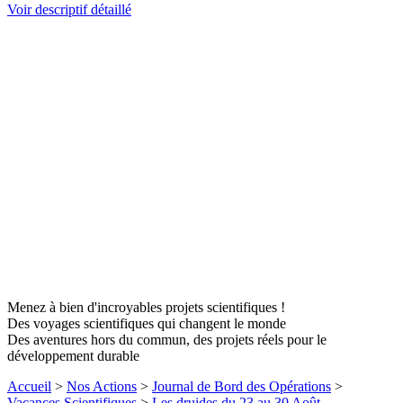
Voir descriptif détaillé
Menez à bien d'incroyables projets scientifiques !
Des voyages scientifiques qui changent le monde
Des aventures hors du commun, des projets réels pour le
développement durable
Accueil
>
Nos Actions
>
Journal de Bord des Opérations
>
Vacances Scientifiques
>
Les druides du 23 au 30 Août