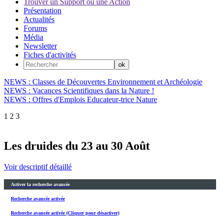
Trouver un Support ou une Action
Présentation
Actualités
Forums
Média
Newsletter
Fiches d'activités
NEWS : Classes de Découvertes Environnement et Archéologie
NEWS : Vacances Scientifiques dans la Nature !
NEWS : Offres d'Emplois Educateur-trice Nature
1
2
3
Les druides du 23 au 30 Août
Voir descriptif détaillé
Activer la recherche avancée
Recherche avancée activée
Recherche avancée activée (Cliquer pour désactiver)