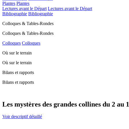
Plantes
Plantes
Lectures avant le Départ
Lectures avant le Départ
Bibliographie
Bibliographie
Colloques & Tables-Rondes
Colloques & Tables-Rondes
Colloques
Colloques
Où sur le terrain
Où sur le terrain
Bilans et rapports
Bilans et rapports
Les mystères des grandes collines du 2 au 
Voir descriptif détaillé