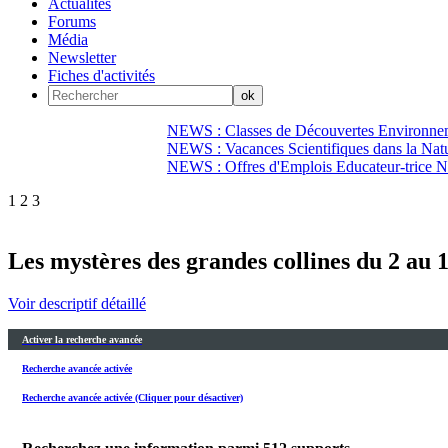
Actualités
Forums
Média
Newsletter
Fiches d'activités
NEWS : Classes de Découvertes Environnem
NEWS : Vacances Scientifiques dans la Natu
NEWS : Offres d'Emplois Educateur-trice N
1
2
3
Les mystères des grandes collines du 2 au 
Voir descriptif détaillé
Activer la recherche avancée
Recherche avancée activée
Recherche avancée activée (Cliquer pour désactiver)