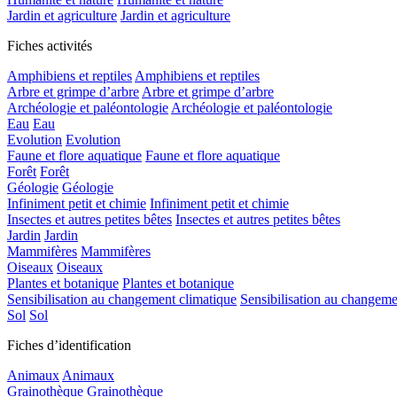
Jardin et agriculture
Jardin et agriculture
Fiches activités
Amphibiens et reptiles
Amphibiens et reptiles
Arbre et grimpe d’arbre
Arbre et grimpe d’arbre
Archéologie et paléontologie
Archéologie et paléontologie
Eau
Eau
Evolution
Evolution
Faune et flore aquatique
Faune et flore aquatique
Forêt
Forêt
Géologie
Géologie
Infiniment petit et chimie
Infiniment petit et chimie
Insectes et autres petites bêtes
Insectes et autres petites bêtes
Jardin
Jardin
Mammifères
Mammifères
Oiseaux
Oiseaux
Plantes et botanique
Plantes et botanique
Sensibilisation au changement climatique
Sensibilisation au changeme
Sol
Sol
Fiches d’identification
Animaux
Animaux
Grainothèque
Grainothèque