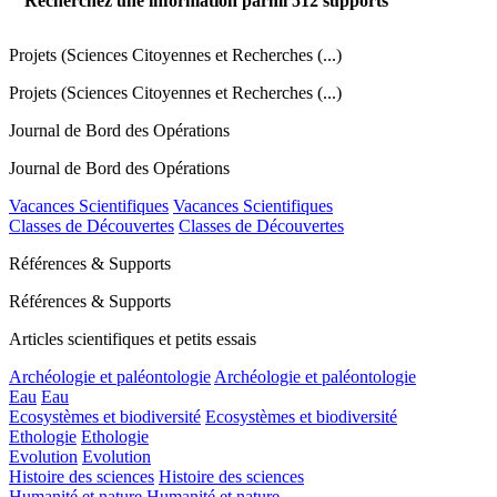
Recherchez une information parmi
512
supports
Projets (Sciences Citoyennes et Recherches (...)
Projets (Sciences Citoyennes et Recherches (...)
Journal de Bord des Opérations
Journal de Bord des Opérations
Vacances Scientifiques
Vacances Scientifiques
Classes de Découvertes
Classes de Découvertes
Références & Supports
Références & Supports
Articles scientifiques et petits essais
Archéologie et paléontologie
Archéologie et paléontologie
Eau
Eau
Ecosystèmes et biodiversité
Ecosystèmes et biodiversité
Ethologie
Ethologie
Evolution
Evolution
Histoire des sciences
Histoire des sciences
Humanité et nature
Humanité et nature