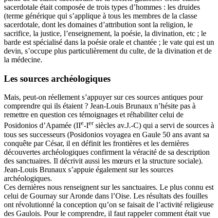
sacerdotale était composée de trois types d’hommes : les druides
(terme générique qui s’applique à tous les membres de la classe
sacerdotale, dont les domaines d’attribution sont la religion, le
sacrifice, la justice, l’enseignement, la poésie, la divination, etc ; le
barde est spécialisé dans la poésie orale et chantée ; le vate qui est un
devin, s’occupe plus particulièrement du culte, de la divination et de
la médecine.
Les sources archéologiques
Mais, peut-on réellement s’appuyer sur ces sources antiques pour
comprendre qui ils étaient ? Jean-Louis Brunaux n’hésite pas à
remettre en question ces témoignages et réhabiliter celui de
e
er
Posidonios d’Apamée (II
-I
siècles av.J.-C) qui a servi de sources à
tous ses successeurs (Posidonios voyagea en Gaule 50 ans avant sa
conquête par César, il en définit les frontières et les dernières
découvertes archéologiques confirment la véracité de sa description
des sanctuaires. Il décrivit aussi les mœurs et la structure sociale).
Jean-Louis Brunaux s’appuie également sur les sources
archéologiques.
Ces dernières nous renseignent sur les sanctuaires. Le plus connu est
celui de Gournay sur Aronde dans l’Oise. Les résultats des fouilles
ont révolutionné la conception qu’on se faisait de l’activité religieuse
des Gaulois. Pour le comprendre, il faut rappeler comment était vue