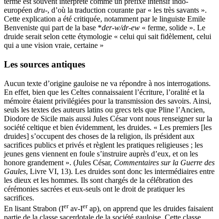
terme est souvent interprété comme un préfixe intensif indo-
européen
dru-
, d’où la traduction courante par « les très savants ».
Cette explication a été critiquée, notamment par le linguiste Emile
Benveniste qui part de la base *
der-w/dr-ew
« ferme, solide ». Le
druide serait selon cette étymologie « celui qui sait fidèlement, celui
qui a une vision vraie, certaine »
Les sources antiques
Aucun texte d’origine gauloise ne va répondre à nos interrogations.
En effet, bien que les Celtes connaissaient l’écriture, l’oralité et la
mémoire étaient privilégiées pour la transmission des savoirs. Ainsi,
seuls les textes des auteurs latins ou grecs tels que Pline l’Ancien,
Diodore de Sicile mais aussi Jules César vont nous renseigner sur la
société celtique et bien évidemment, les druides. « Les premiers [les
druides] s’occupent des choses de la religion, ils président aux
sacrifices publics et privés et règlent les pratiques religieuses ; les
jeunes gens viennent en foule s’instruire auprès d’eux, et on les
honore grandement ». (Jules César,
Commentaires sur la Guerre des
Gaules
, Livre VI, 13). Les druides sont donc les intermédiaires entre
les dieux et les hommes. Ils sont chargés de la célébration des
cérémonies sacrées et eux-seuls ont le droit de pratiquer les
sacrifices.
er
er
En lisant Strabon (I
av-I
ap), on apprend que les druides faisaient
partie de la classe sacerdotale de la société gauloise. Cette classe