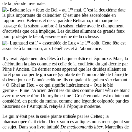
de la période hivernale.
er
Beltaine les « feux de Bel » au 1
mai. C’est la deuxième date
la plus importante du calendrier. C’est une fête sacerdotale en
rapport avec Belenos et de sa parèdre Belisama, qui marque le
passage de la saison sombre à la saison claire avec le changement
d’activités que cela implique. Les druides allument de grands feux
pour protéger le bétail, essence même de la richesse.
er
Lugnasad est l’ « assemblée de Lug » le 1
août. Cette fête est
associée à la moisson, aux bénéfices et à l’abondance.
Il y avait également des fêtes à chaque solstice et équinoxe. Mais, la
célébration la plus connue est celle de la cueillette du gui décrite par
Pline l’Ancien. Ce dernier nous apprend que les druides allaient en
forêt pour couper le gui sacré (symbole de l’immortalité de l’âme) le
sixième jour de l’année celtique. Ils coupaient le gui en s’exclamant :
« O Ghel an Heu » ce qui signifie littéralement « Que le blé
germe ». Pline l’Ancien décrit les druides comme étant vêtu de blanc
avec une serpe d’or. Un mythe est né ! Ce cérémonial est maintenant
considéré, en partie du moins, comme une légende colportée par des
historiens de l’Antiquité, relayés à l’époque moderne.
Le gui n’était pas la seule plante utilisée par les Celtes ; la
pharmacopée était riche. Deux sources antiques nous renseignent sur
ce sujet. Dans son livre intitulé
De medicamentis liber
, Marcellus de
e