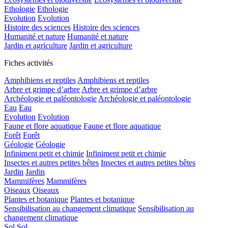
Ethologie
Ethologie
Evolution
Evolution
Histoire des sciences
Histoire des sciences
Humanité et nature
Humanité et nature
Jardin et agriculture
Jardin et agriculture
Fiches activités
Amphibiens et reptiles
Amphibiens et reptiles
Arbre et grimpe d’arbre
Arbre et grimpe d’arbre
Archéologie et paléontologie
Archéologie et paléontologie
Eau
Eau
Evolution
Evolution
Faune et flore aquatique
Faune et flore aquatique
Forêt
Forêt
Géologie
Géologie
Infiniment petit et chimie
Infiniment petit et chimie
Insectes et autres petites bêtes
Insectes et autres petites bêtes
Jardin
Jardin
Mammifères
Mammifères
Oiseaux
Oiseaux
Plantes et botanique
Plantes et botanique
Sensibilisation au changement climatique
Sensibilisation au
changement climatique
Sol
Sol