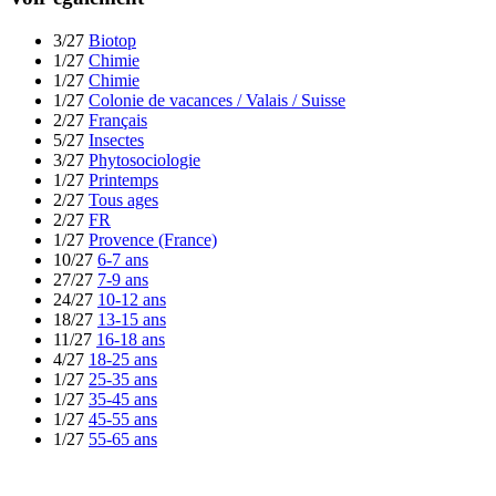
3/27
Biotop
1/27
Chimie
1/27
Chimie
1/27
Colonie de vacances / Valais / Suisse
2/27
Français
5/27
Insectes
3/27
Phytosociologie
1/27
Printemps
2/27
Tous ages
2/27
FR
1/27
Provence (France)
10/27
6-7 ans
27/27
7-9 ans
24/27
10-12 ans
18/27
13-15 ans
11/27
16-18 ans
4/27
18-25 ans
1/27
25-35 ans
1/27
35-45 ans
1/27
45-55 ans
1/27
55-65 ans