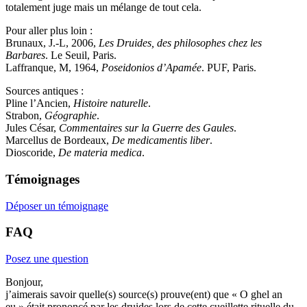
totalement juge mais un mélange de tout cela.
Pour aller plus loin :
Brunaux, J.-L, 2006,
Les Druides, des philosophes chez les
Barbares
. Le Seuil, Paris.
Laffranque, M, 1964,
Poseidonios d’Apamée
. PUF, Paris.
Sources antiques :
Pline l’Ancien,
Histoire naturelle
.
Strabon,
Géographie
.
Jules César,
Commentaires sur la Guerre des Gaules
.
Marcellus de Bordeaux,
De medicamentis liber
.
Dioscoride,
De materia medica
.
Témoignages
Déposer un témoignage
FAQ
Posez une question
Bonjour,
j’aimerais savoir quelle(s) source(s) prouve(ent) que « O ghel an
eu » était prononcé par les druides lors de cette cueillette rituelle du