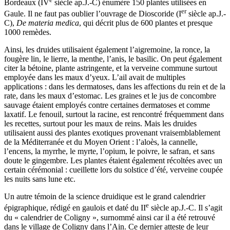
Bordeaux (IV
siècle ap.J.-C) énumère 150 plantes utilisées en
er
Gaule. Il ne faut pas oublier l’ouvrage de Dioscoride (I
siècle ap.J.-
C),
De materia medica
, qui décrit plus de 600 plantes et presque
1000 remèdes.
Ainsi, les druides utilisaient également l’aigremoine, la ronce, la
fougère lin, le lierre, la menthe, l’anis, le basilic. On peut également
citer la bétoine, plante astringente, et la verveine commune surtout
employée dans les maux d’yeux. L’ail avait de multiples
applications : dans les dermatoses, dans les affections du rein et de la
rate, dans les maux d’estomac. Les graines et le jus de concombre
sauvage étaient employés contre certaines dermatoses et comme
laxatif. Le fenouil, surtout la racine, est rencontré fréquemment dans
les recettes, surtout pour les maux de reins. Mais les druides
utilisaient aussi des plantes exotiques provenant vraisemblablement
de la Méditerranée et du Moyen Orient : l’aloès, la cannelle,
l’encens, la myrrhe, le myrte, l’opium, le poivre, le safran, et sans
doute le gingembre. Les plantes étaient également récoltées avec un
certain cérémonial : cueillette lors du solstice d’été, verveine coupée
les nuits sans lune etc.
Un autre témoin de la science druidique est le grand calendrier
e
épigraphique, rédigé en gaulois et daté du II
siècle ap.J.-C. Il s’agit
du « calendrier de Coligny », surnommé ainsi car il a été retrouvé
dans le village de Coligny dans l’Ain. Ce dernier atteste de leur