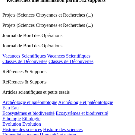
Recherchez une information parmi
512
supports
Projets (Sciences Citoyennes et Recherches (...)
Projets (Sciences Citoyennes et Recherches (...)
Journal de Bord des Opérations
Journal de Bord des Opérations
Vacances Scientifiques
Vacances Scientifiques
Classes de Découvertes
Classes de Découvertes
Références & Supports
Références & Supports
Articles scientifiques et petits essais
Archéologie et paléontologie
Archéologie et paléontologie
Eau
Eau
Ecosystèmes et biodiversité
Ecosystèmes et biodiversité
Ethologie
Ethologie
Evolution
Evolution
Histoire des sciences
Histoire des sciences
Humanité et nature
Humanité et nature