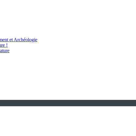
ent et Archéologie
re !
ature