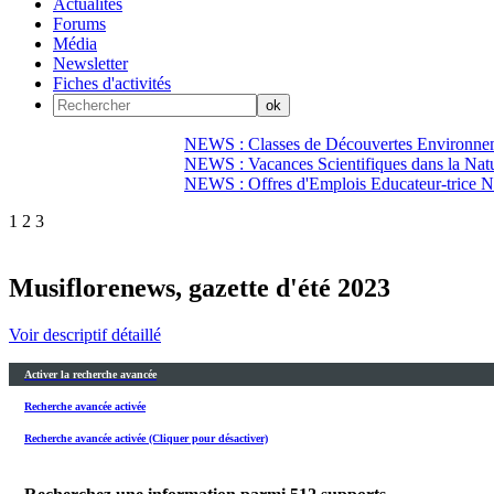
Actualités
Forums
Média
Newsletter
Fiches d'activités
NEWS : Classes de Découvertes Environnem
NEWS : Vacances Scientifiques dans la Natu
NEWS : Offres d'Emplois Educateur-trice N
1
2
3
Musiflorenews, gazette d'été 2023
Voir descriptif détaillé
Activer la recherche avancée
Recherche avancée activée
Recherche avancée activée (Cliquer pour désactiver)