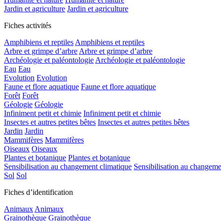
Jardin et agriculture
Jardin et agriculture
Fiches activités
Amphibiens et reptiles
Amphibiens et reptiles
Arbre et grimpe d’arbre
Arbre et grimpe d’arbre
Archéologie et paléontologie
Archéologie et paléontologie
Eau
Eau
Evolution
Evolution
Faune et flore aquatique
Faune et flore aquatique
Forêt
Forêt
Géologie
Géologie
Infiniment petit et chimie
Infiniment petit et chimie
Insectes et autres petites bêtes
Insectes et autres petites bêtes
Jardin
Jardin
Mammifères
Mammifères
Oiseaux
Oiseaux
Plantes et botanique
Plantes et botanique
Sensibilisation au changement climatique
Sensibilisation au changeme
Sol
Sol
Fiches d’identification
Animaux
Animaux
Grainothèque
Grainothèque