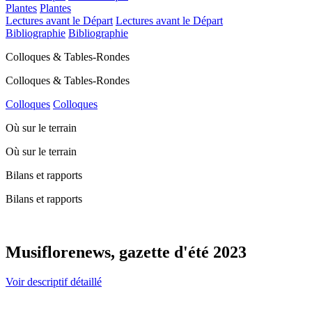
Plantes
Plantes
Lectures avant le Départ
Lectures avant le Départ
Bibliographie
Bibliographie
Colloques & Tables-Rondes
Colloques & Tables-Rondes
Colloques
Colloques
Où sur le terrain
Où sur le terrain
Bilans et rapports
Bilans et rapports
Musiflorenews, gazette d'été 2023
Voir descriptif détaillé