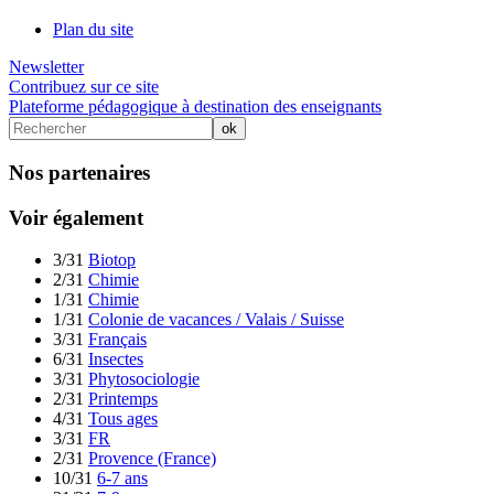
Plan du site
Newsletter
Contribuez sur ce site
Plateforme pédagogique à destination des enseignants
Nos partenaires
Voir également
3/31
Biotop
2/31
Chimie
1/31
Chimie
1/31
Colonie de vacances / Valais / Suisse
3/31
Français
6/31
Insectes
3/31
Phytosociologie
2/31
Printemps
4/31
Tous ages
3/31
FR
2/31
Provence (France)
10/31
6-7 ans