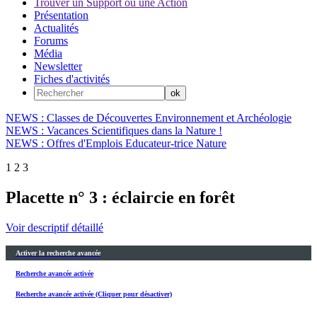
Trouver un Support ou une Action
Présentation
Actualités
Forums
Média
Newsletter
Fiches d'activités
NEWS : Classes de Découvertes Environnement et Archéologie
NEWS : Vacances Scientifiques dans la Nature !
NEWS : Offres d'Emplois Educateur-trice Nature
1
2
3
Placette n° 3 : éclaircie en forêt
Voir descriptif détaillé
Activer la recherche avancée
Recherche avancée activée
Recherche avancée activée (Cliquer pour désactiver)