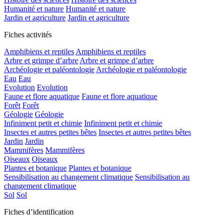
Humanité et nature
Humanité et nature
Jardin et agriculture
Jardin et agriculture
Fiches activités
Amphibiens et reptiles
Amphibiens et reptiles
Arbre et grimpe d’arbre
Arbre et grimpe d’arbre
Archéologie et paléontologie
Archéologie et paléontologie
Eau
Eau
Evolution
Evolution
Faune et flore aquatique
Faune et flore aquatique
Forêt
Forêt
Géologie
Géologie
Infiniment petit et chimie
Infiniment petit et chimie
Insectes et autres petites bêtes
Insectes et autres petites bêtes
Jardin
Jardin
Mammifères
Mammifères
Oiseaux
Oiseaux
Plantes et botanique
Plantes et botanique
Sensibilisation au changement climatique
Sensibilisation au
changement climatique
Sol
Sol
Fiches d’identification