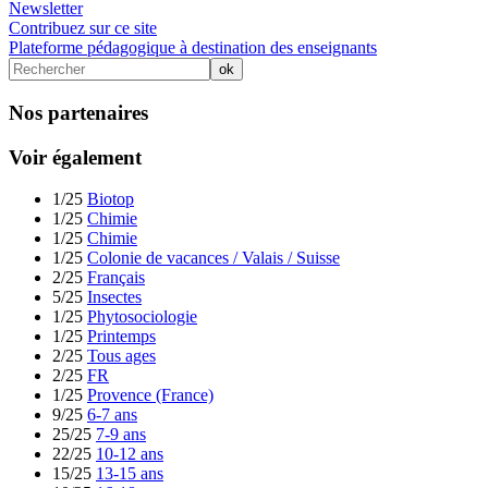
Newsletter
Contribuez sur ce site
Plateforme pédagogique à destination des enseignants
Nos partenaires
Voir également
1/25
Biotop
1/25
Chimie
1/25
Chimie
1/25
Colonie de vacances / Valais / Suisse
2/25
Français
5/25
Insectes
1/25
Phytosociologie
1/25
Printemps
2/25
Tous ages
2/25
FR
1/25
Provence (France)
9/25
6-7 ans
25/25
7-9 ans
22/25
10-12 ans
15/25
13-15 ans