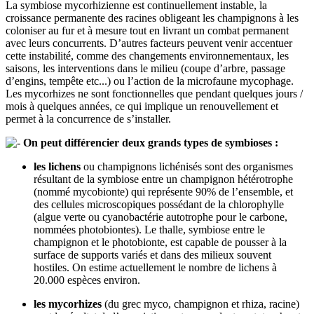
La symbiose mycorhizienne est continuellement instable, la
croissance permanente des racines obligeant les champignons à les
coloniser au fur et à mesure tout en livrant un combat permanent
avec leurs concurrents. D’autres facteurs peuvent venir accentuer
cette instabilité, comme des changements environnementaux, les
saisons, les interventions dans le milieu (coupe d’arbre, passage
d’engins, tempête etc...) ou l’action de la microfaune mycophage.
Les mycorhizes ne sont fonctionnelles que pendant quelques jours /
mois à quelques années, ce qui implique un renouvellement et
permet à la concurrence de s’installer.
On peut différencier deux grands types de symbioses :
les lichens
ou champignons lichénisés sont des organismes
résultant de la symbiose entre un champignon hétérotrophe
(nommé mycobionte) qui représente 90% de l’ensemble, et
des cellules microscopiques possédant de la chlorophylle
(algue verte ou cyanobactérie autotrophe pour le carbone,
nommées photobiontes). Le thalle, symbiose entre le
champignon et le photobionte, est capable de pousser à la
surface de supports variés et dans des milieux souvent
hostiles. On estime actuellement le nombre de lichens à
20.000 espèces environ.
les mycorhizes
(du grec myco, champignon et rhiza, racine)