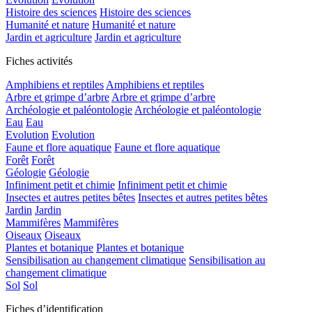
Histoire des sciences
Histoire des sciences
Humanité et nature
Humanité et nature
Jardin et agriculture
Jardin et agriculture
Fiches activités
Amphibiens et reptiles
Amphibiens et reptiles
Arbre et grimpe d’arbre
Arbre et grimpe d’arbre
Archéologie et paléontologie
Archéologie et paléontologie
Eau
Eau
Evolution
Evolution
Faune et flore aquatique
Faune et flore aquatique
Forêt
Forêt
Géologie
Géologie
Infiniment petit et chimie
Infiniment petit et chimie
Insectes et autres petites bêtes
Insectes et autres petites bêtes
Jardin
Jardin
Mammifères
Mammifères
Oiseaux
Oiseaux
Plantes et botanique
Plantes et botanique
Sensibilisation au changement climatique
Sensibilisation au
changement climatique
Sol
Sol
Fiches d’identification