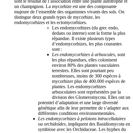
sont le résultat de l’association entre une plante autotrophe et
un champignon. La mycorhize est une des composante
majeure de l’ensemble des organismes vivants des sols. On
distingue deux grands types de mycorhize, les
endomycorhizes et les ectomycorhizes.
Les endomycorhizes (du grec endo,
dedans ou interne) sont la forme la plus
répandue. Il existe plusieurs types
d’endomycorhizes, les plus courantes
sont :
Les endomycorhizes à arbuscules
, sont
les plus répandues, elles colonisent
environ 80% des plantes vasculaires
terrestres. Elles sont pourtant peu
nombreuses, moins de 300 espèces à
mycorhizer plus de 400.000 espèces de
plantes. Les endomycorhizes
arbusculaires sont représentées par la
division des Glomeromycota. Elles ont un
potentiel d’adaptation et une large diversité
génétique afin de leur permettre de s’adapter aux
différentes conditions environnementales.
Les endomycorhizes à pelotons intracellulaires
ou orchidoïdes
, impliquent des Basidiomycota en
symbiose avec les Orchidaceae. Les hyphes du