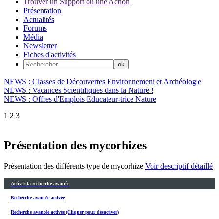
Trouver un Support ou une Action
Présentation
Actualités
Forums
Média
Newsletter
Fiches d'activités
NEWS : Classes de Découvertes Environnement et Archéologie
NEWS : Vacances Scientifiques dans la Nature !
NEWS : Offres d'Emplois Educateur-trice Nature
1
2
3
Présentation des mycorhizes
Présentation des différents type de mycorhize
Voir descriptif détaillé
Activer la recherche avancée
Recherche avancée activée
Recherche avancée activée (Cliquer pour désactiver)