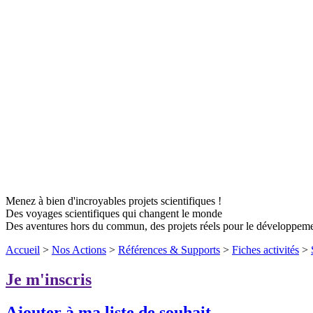
Menez à bien d'incroyables projets scientifiques !
Des voyages scientifiques qui changent le monde
Des aventures hors du commun, des projets réels pour le développem
Accueil
>
Nos Actions
>
Références & Supports
>
Fiches activités
>
Je m'inscris
Ajouter à ma liste de souhait