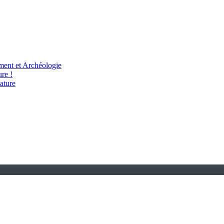
ent et Archéologie
re !
ature