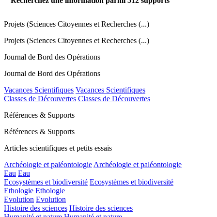
Recherchez une information parmi
512
supports
Projets (Sciences Citoyennes et Recherches (...)
Projets (Sciences Citoyennes et Recherches (...)
Journal de Bord des Opérations
Journal de Bord des Opérations
Vacances Scientifiques
Vacances Scientifiques
Classes de Découvertes
Classes de Découvertes
Références & Supports
Références & Supports
Articles scientifiques et petits essais
Archéologie et paléontologie
Archéologie et paléontologie
Eau
Eau
Ecosystèmes et biodiversité
Ecosystèmes et biodiversité
Ethologie
Ethologie
Evolution
Evolution
Histoire des sciences
Histoire des sciences
Humanité et nature
Humanité et nature