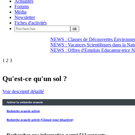
Actualités
Forums
Média
Newsletter
Fiches d'activités
NEWS : Classes de Découvertes Environnem
NEWS : Vacances Scientifiques dans la Natu
NEWS : Offres d'Emplois Educateur-trice N
1
2
3
Qu'est-ce qu'un sol ?
Voir descriptif détaillé
Activer la recherche avancée
Recherche avancée activée
Recherche avancée activée (Cliquer pour désactiver)