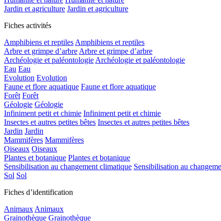
Jardin et agriculture
Jardin et agriculture
Fiches activités
Amphibiens et reptiles
Amphibiens et reptiles
Arbre et grimpe d’arbre
Arbre et grimpe d’arbre
Archéologie et paléontologie
Archéologie et paléontologie
Eau
Eau
Evolution
Evolution
Faune et flore aquatique
Faune et flore aquatique
Forêt
Forêt
Géologie
Géologie
Infiniment petit et chimie
Infiniment petit et chimie
Insectes et autres petites bêtes
Insectes et autres petites bêtes
Jardin
Jardin
Mammifères
Mammifères
Oiseaux
Oiseaux
Plantes et botanique
Plantes et botanique
Sensibilisation au changement climatique
Sensibilisation au changeme
Sol
Sol
Fiches d’identification
Animaux
Animaux
Grainothèque
Grainothèque