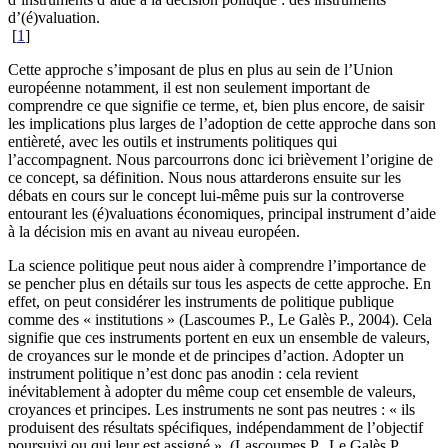
d’(é)valuation.
[
1
]
Cette approche s’imposant de plus en plus au sein de l’Union
européenne notamment, il est non seulement important de
comprendre ce que signifie ce terme, et, bien plus encore, de saisir
les implications plus larges de l’adoption de cette approche dans son
entièreté, avec les outils et instruments politiques qui
l’accompagnent. Nous parcourrons donc ici brièvement l’origine de
ce concept, sa définition. Nous nous attarderons ensuite sur les
débats en cours sur le concept lui-même puis sur la controverse
entourant les (é)valuations économiques, principal instrument d’aide
à la décision mis en avant au niveau européen.
La science politique peut nous aider à comprendre l’importance de
se pencher plus en détails sur tous les aspects de cette approche. En
effet, on peut considérer les instruments de politique publique
comme des « institutions » (Lascoumes P., Le Galès P., 2004). Cela
signifie que ces instruments portent en eux un ensemble de valeurs,
de croyances sur le monde et de principes d’action. Adopter un
instrument politique n’est donc pas anodin : cela revient
inévitablement à adopter du même coup cet ensemble de valeurs,
croyances et principes. Les instruments ne sont pas neutres : « ils
produisent des résultats spécifiques, indépendamment de l’objectif
poursuivi ou qui leur est assigné ». (Lascoumes P., Le Galès P.,