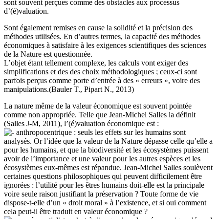
sont souvent perçues comme des obstacles aux processus
d’(é)valuation.
Sont également remises en cause la solidité et la précision des
méthodes utilisées. En d’autres termes, la capacité des méthodes
économiques à satisfaire à les exigences scientifiques des sciences
de la Nature est questionnée.
L’objet étant tellement complexe, les calculs vont exiger des
simplifications et des des choix méthodologiques ; ceux-ci sont
parfois perçus comme porte d’entrée à des « erreurs », voire des
manipulations.(Bauler T., Pipart N., 2013)
La nature même de la valeur économique est souvent pointée
comme non appropriée. Telle que Jean-Michel Salles la définit
(Salles J-M, 2011), l’(é)valuation économique est :
anthropocentrique : seuls les effets sur les humains sont
analysés. Or l’idée que la valeur de la Nature dépasse celle qu’elle a
pour les humains, et que la biodiversité et les écosystèmes puissent
avoir de l’importance et une valeur pour les autres espèces et les
écosystèmes eux-mêmes est répandue. Jean-Michel Salles soulèvent
certaines questions philosophiques qui peuvent difficilement être
ignorées : l’utilité pour les êtres humains doit-elle est la principale
voire seule raison justifiant la préservation ? Toute forme de vie
dispose-t-elle d’un « droit moral » à l’existence, et si oui comment
cela peut-il être traduit en valeur économique ?