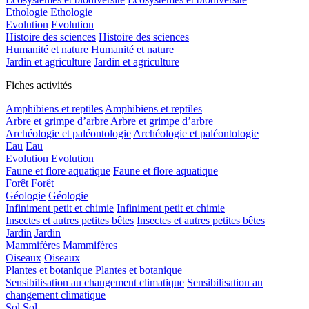
Ethologie
Ethologie
Evolution
Evolution
Histoire des sciences
Histoire des sciences
Humanité et nature
Humanité et nature
Jardin et agriculture
Jardin et agriculture
Fiches activités
Amphibiens et reptiles
Amphibiens et reptiles
Arbre et grimpe d’arbre
Arbre et grimpe d’arbre
Archéologie et paléontologie
Archéologie et paléontologie
Eau
Eau
Evolution
Evolution
Faune et flore aquatique
Faune et flore aquatique
Forêt
Forêt
Géologie
Géologie
Infiniment petit et chimie
Infiniment petit et chimie
Insectes et autres petites bêtes
Insectes et autres petites bêtes
Jardin
Jardin
Mammifères
Mammifères
Oiseaux
Oiseaux
Plantes et botanique
Plantes et botanique
Sensibilisation au changement climatique
Sensibilisation au
changement climatique
Sol
Sol