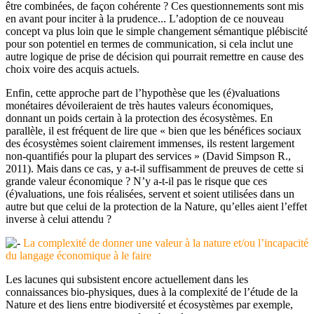
être combinées, de façon cohérente ? Ces questionnements sont mis
en avant pour inciter à la prudence... L’adoption de ce nouveau
concept va plus loin que le simple changement sémantique plébiscité
pour son potentiel en termes de communication, si cela inclut une
autre logique de prise de décision qui pourrait remettre en cause des
choix voire des acquis actuels.
Enfin, cette approche part de l’hypothèse que les (é)valuations
monétaires dévoileraient de très hautes valeurs économiques,
donnant un poids certain à la protection des écosystèmes. En
parallèle, il est fréquent de lire que « bien que les bénéfices sociaux
des écosystèmes soient clairement immenses, ils restent largement
non-quantifiés pour la plupart des services » (David Simpson R.,
2011). Mais dans ce cas, y a-t-il suffisamment de preuves de cette si
grande valeur économique ? N’y a-t-il pas le risque que ces
(é)valuations, une fois réalisées, servent et soient utilisées dans un
autre but que celui de la protection de la Nature, qu’elles aient l’effet
inverse à celui attendu ?
La complexité de donner une valeur à la nature et/ou l’incapacité
du langage économique à le faire
Les lacunes qui subsistent encore actuellement dans les
connaissances bio-physiques, dues à la complexité de l’étude de la
Nature et des liens entre biodiversité et écosystèmes par exemple,