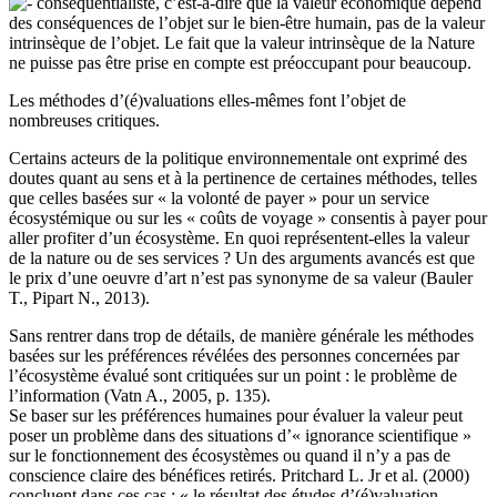
conséquentialiste, c’est-à-dire que la valeur économique dépend
des conséquences de l’objet sur le bien-être humain, pas de la valeur
intrinsèque de l’objet. Le fait que la valeur intrinsèque de la Nature
ne puisse pas être prise en compte est préoccupant pour beaucoup.
Les méthodes d’(é)valuations elles-mêmes font l’objet de
nombreuses critiques.
Certains acteurs de la politique environnementale ont exprimé des
doutes quant au sens et à la pertinence de certaines méthodes, telles
que celles basées sur « la volonté de payer » pour un service
écosystémique ou sur les « coûts de voyage » consentis à payer pour
aller profiter d’un écosystème. En quoi représentent-elles la valeur
de la nature ou de ses services ? Un des arguments avancés est que
le prix d’une oeuvre d’art n’est pas synonyme de sa valeur (Bauler
T., Pipart N., 2013).
Sans rentrer dans trop de détails, de manière générale les méthodes
basées sur les préférences révélées des personnes concernées par
l’écosystème évalué sont critiquées sur un point : le problème de
l’information (Vatn A., 2005, p. 135).
Se baser sur les préférences humaines pour évaluer la valeur peut
poser un problème dans des situations d’« ignorance scientifique »
sur le fonctionnement des écosystèmes ou quand il n’y a pas de
conscience claire des bénéfices retirés. Pritchard L. Jr et al. (2000)
concluent dans ces cas : « le résultat des études d’(é)valuation