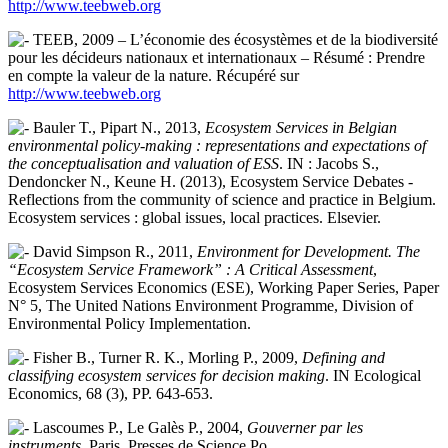
http://www.teebweb.org
TEEB, 2009 – L’économie des écosystèmes et de la biodiversité
pour les décideurs nationaux et internationaux – Résumé : Prendre
en compte la valeur de la nature. Récupéré sur
http://www.teebweb.org
Bauler T., Pipart N., 2013,
Ecosystem Services in Belgian
environmental policy-making : representations and expectations of
the conceptualisation and valuation of ESS
. IN : Jacobs S.,
Dendoncker N., Keune H. (2013), Ecosystem Service Debates -
Reflections from the community of science and practice in Belgium.
Ecosystem services : global issues, local practices. Elsevier.
David Simpson R., 2011,
Environment for Development. The
“Ecosystem Service Framework” : A Critical Assessment
,
Ecosystem Services Economics (ESE), Working Paper Series, Paper
N° 5, The United Nations Environment Programme, Division of
Environmental Policy Implementation.
Fisher B., Turner R. K., Morling P., 2009,
Defining and
classifying ecosystem services for decision making
. IN Ecological
Economics, 68 (3), PP. 643-653.
Lascoumes P., Le Galès P., 2004,
Gouverner par les
instruments
, Paris, Presses de Science Po