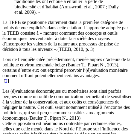
traditionnelles ont échoué à enrailler la perte de
biodiversité et d’habitat (Armswroth et al., 2007 ; Daily
et al. 2009). »
La TEEB se positionne clairement dans la première catégorie de
points de vue explicités dans cette citation. L’approche adoptée par
la TEEB consiste à « montrer comment des concepts et outils
économiques peuvent aider à doter la société des moyens
d’incorporer les valeurs de la nature aux processus de prise de
décision à tous les niveaux ».(TEEB, 2010, p. 3)
Lors de l’enquête citée précédemment, menée auprès d’acteurs de la
politique environnementale belge (Bauler T., Pipart N., 2013),
certains d’entre eux ont exprimé percevoir l’(é)valuation monétaire
comment offrant potentiellement certains avantages.
[
2
]
Les (é)valuations économiques ou monétaires sont ainsi parfois
perçues comme un outil de communication permettant de sensibiliser
à la valeur de la conservation, et aux coûts et conséquences de
négliger la nature. Cet outil serait notamment utilisé à l’encontre des
politiciens, qui sont perçus comme sensibles aux arguments
économiques.(Bauler T., Pipart N., 2013)
Cette supposition est néanmoins contredite par certaines études,
telles que celle menée dans le Nord de l’Europe sur l’influence des