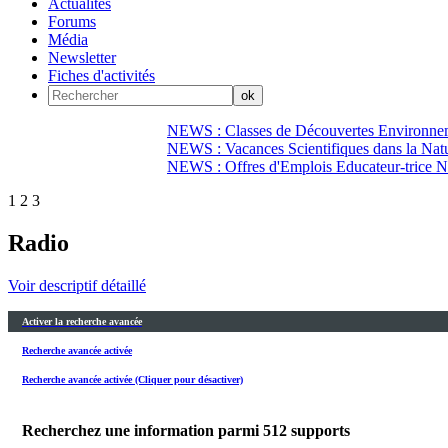
Actualités
Forums
Média
Newsletter
Fiches d'activités
NEWS : Classes de Découvertes Environnem
NEWS : Vacances Scientifiques dans la Natu
NEWS : Offres d'Emplois Educateur-trice N
1
2
3
Radio
Voir descriptif détaillé
Activer la recherche avancée
Recherche avancée activée
Recherche avancée activée (Cliquer pour désactiver)
Recherchez une information parmi
512
supports