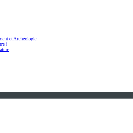
ent et Archéologie
re !
ature