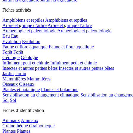
Fiches activités
Amphibiens et reptiles
Amphibiens et reptiles
Arbre et grimpe d’arbre
Arbre et grimpe d’arbre
Archéologie et paléontologie
Archéologie et paléontologie
Eau
Eau
Evolution
Evolution
Faune et flore aquatique
Faune et flore aquatique
Forêt
Forêt
Géologie
Géologie
Infiniment petit et chimie
Infiniment petit et chimie
Insectes et autres petites bêtes
Insectes et autres petites bêtes
Jardin
Jardin
Mammifères
Mammifères
Oiseaux
Oiseaux
Plantes et botanique
Plantes et botanique
Sensibilisation au changement climatique
Sensibilisation au changeme
Sol
Sol
Fiches d’identification
Animaux
Animaux
Grainothèque
Grainothèque
Plantes
Plantes