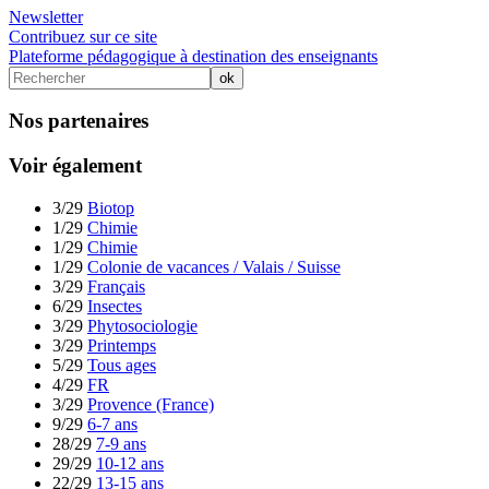
Newsletter
Contribuez sur ce site
Plateforme pédagogique à destination des enseignants
Nos partenaires
Voir également
3/29
Biotop
1/29
Chimie
1/29
Chimie
1/29
Colonie de vacances / Valais / Suisse
3/29
Français
6/29
Insectes
3/29
Phytosociologie
3/29
Printemps
5/29
Tous ages
4/29
FR
3/29
Provence (France)
9/29
6-7 ans
28/29
7-9 ans
29/29
10-12 ans
22/29
13-15 ans