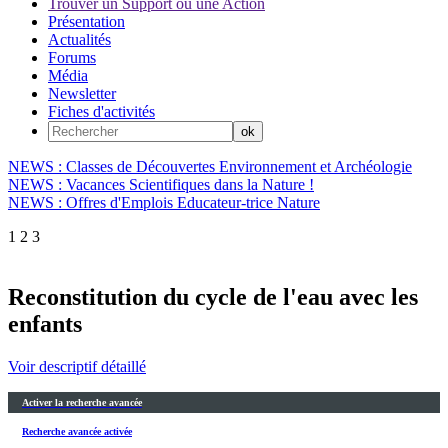
Trouver un Support ou une Action
Présentation
Actualités
Forums
Média
Newsletter
Fiches d'activités
NEWS : Classes de Découvertes Environnement et Archéologie
NEWS : Vacances Scientifiques dans la Nature !
NEWS : Offres d'Emplois Educateur-trice Nature
1
2
3
Reconstitution du cycle de l'eau avec les
enfants
Voir descriptif détaillé
Activer la recherche avancée
Recherche avancée activée