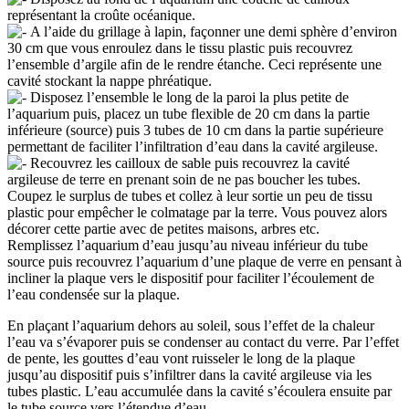
représentant la croûte océanique.
A l’aide du grillage à lapin, façonner une demi sphère d’environ
30 cm que vous enroulez dans le tissu plastic puis recouvrez
l’ensemble d’argile afin de le rendre étanche. Ceci représente une
cavité stockant la nappe phréatique.
Disposez l’ensemble le long de la paroi la plus petite de
l’aquarium puis, placez un tube flexible de 20 cm dans la partie
inférieure (source) puis 3 tubes de 10 cm dans la partie supérieure
permettant de faciliter l’infiltration d’eau dans la cavité argileuse.
Recouvrez les cailloux de sable puis recouvrez la cavité
argileuse de terre en prenant soin de ne pas boucher les tubes.
Coupez le surplus de tubes et collez à leur sortie un peu de tissu
plastic pour empêcher le colmatage par la terre. Vous pouvez alors
décorer cette partie avec de petites maisons, arbres etc.
Remplissez l’aquarium d’eau jusqu’au niveau inférieur du tube
source puis recouvrez l’aquarium d’une plaque de verre en pensant à
incliner la plaque vers le dispositif pour faciliter l’écoulement de
l’eau condensée sur la plaque.
En plaçant l’aquarium dehors au soleil, sous l’effet de la chaleur
l’eau va s’évaporer puis se condenser au contact du verre. Par l’effet
de pente, les gouttes d’eau vont ruisseler le long de la plaque
jusqu’au dispositif puis s’infiltrer dans la cavité argileuse via les
tubes plastic. L’eau accumulée dans la cavité s’écoulera ensuite par
le tube source vers l’étendue d’eau.