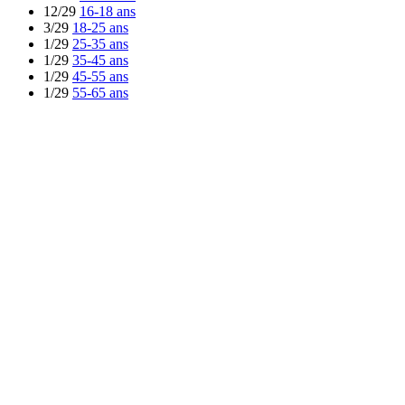
12/29
16-18 ans
3/29
18-25 ans
1/29
25-35 ans
1/29
35-45 ans
1/29
45-55 ans
1/29
55-65 ans