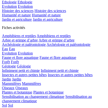
Ethologie
Ethologie
Evolution
Evolution
Histoire des sciences
Histoire des sciences
Humanité et nature
Humanité et nature
Jardin et agriculture
Jardin et agriculture
Fiches activités
Amphibiens et reptiles
Amphibiens et reptiles
Arbre et grimpe d’arbre
Arbre et grimpe d’arbre
Archéologie et paléontologie
Archéologie et paléontologie
Eau
Eau
Evolution
Evolution
Faune et flore aquatique
Faune et flore aquatique
Forêt
Forêt
Géologie
Géologie
Infiniment petit et chimie
Infiniment petit et chimie
Insectes et autres petites bêtes
Insectes et autres petites bêtes
Jardin
Jardin
Mammifères
Mammifères
Oiseaux
Oiseaux
Plantes et botanique
Plantes et botanique
Sensibilisation au changement climatique
Sensibilisation au
changement climatique
Sol
Sol