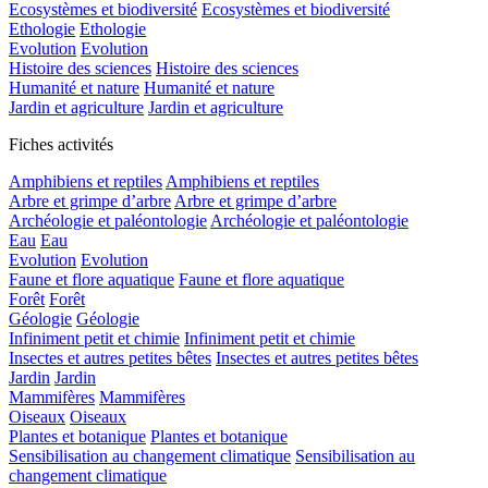
Ecosystèmes et biodiversité
Ecosystèmes et biodiversité
Ethologie
Ethologie
Evolution
Evolution
Histoire des sciences
Histoire des sciences
Humanité et nature
Humanité et nature
Jardin et agriculture
Jardin et agriculture
Fiches activités
Amphibiens et reptiles
Amphibiens et reptiles
Arbre et grimpe d’arbre
Arbre et grimpe d’arbre
Archéologie et paléontologie
Archéologie et paléontologie
Eau
Eau
Evolution
Evolution
Faune et flore aquatique
Faune et flore aquatique
Forêt
Forêt
Géologie
Géologie
Infiniment petit et chimie
Infiniment petit et chimie
Insectes et autres petites bêtes
Insectes et autres petites bêtes
Jardin
Jardin
Mammifères
Mammifères
Oiseaux
Oiseaux
Plantes et botanique
Plantes et botanique
Sensibilisation au changement climatique
Sensibilisation au
changement climatique