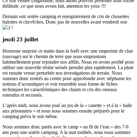
Ce soir veillée Duglobulle, nous allons pouvoir présenter sous forme
théâtrale ,ce que nous avons fait, attention les yeux !!!
Demain soir soirée camping et enregistrement de cris de chouettes
hulottes et chevêches. Donc pas de nouvelles avant vendredi soir
!
jeudi 23 juillet
Heureuse surprise ce matin dans la forêt avec une empreinte de chat
(sauvage) sur le chemin de terre que nous empruntons
habituellement pour rejoindre nos affûts. Nous en avons profité pour
utiliser une nouvelle résine sensée prendre plus rapidement. La pluie
est ensuite venue perturbée nos investigations de terrain. Nous
sommes donc rentrés au centre pour approfondir avec stéphanie les
notions d’acoustiques et voir ensemble sous forme de fiches
techniques les caractéristiques des chants et cris des oiseaux
entendus et recensés.
L’après midi, nous avons joué au jeu de la « canette » et à la « balle
aux prisonniers » et nous nous sommes ensuite préparés pour le
camping prévu le soir même.
Nous sommes donc partis avec le camp « au fil de l’eau » des 7-9
ans pour une soirée camping. A la nuit tombée, nous nous sommes