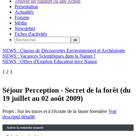
Trouver un Support ou une Action
Présentation
Actualités
Forums
Média
Newsletter
Fiches d'activités
NEWS : Classes de Découvertes Environnement et Archéologie
NEWS : Vacances Scientifiques dans la Nature !
NEWS : Offres d'Emplois Educateur-trice Nature
1
2
3
Séjour Perception - Secret de la forêt (du
19 juillet au 02 août 2009)
Projet : Sur les traces et à l'écoute de la faune forestière
Voir
descriptif détaillé
Activer la recherche avancée