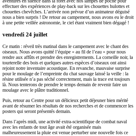
aventurés en silence dans la forêt avec nos lampes de poche pour
effectuer des expériences de play-back sur les chouettes hulottes et
chouettes chevêches. L’arrivée non prévue d’un animateur déguisé
nous a bien surpris ! De retour au campement, nous avons eu le droit
à une petite veillée astronomie, le ciel étant vraiment bien dégagé !
vendredi 24 juillet
Ce matin : réveil très matinal dans le campement avec le chant des
oiseaux. Nous avons quitté l’équipe « au fil de l’eau » pour nous
rendre aux affûts et prendre des enregistrements. La corneille noir, la
tourterelle des bois et quelques autres espèces d’oiseaux ont ainsi
rejoint notre inventaire acoustique. En revanche, mauvaise surprise
pour le moulage de l’empreinte du chat sauvage laissé la veille : la
résine utilisée n’a pas séché correctement, mais la trace est toujours
là. Nous tenterons de prendre le temps demain de revenir faire un
moulage avec le plâtre traditionnel.
Puis, retour au Centre pour un délicieux petit déjeuner bien mérité
avant de résumer les résultats de nos recherches et de commencer les
posters qui seront présentés demain.
Dans l’après midi, une activité extra-scientifique de combat naval
avec les enfants de tout âge avait été organisée mais
malheureusement la pluie est venue perturber une nouvelle fois ce