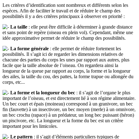
Les critères d’identification sont nombreux et différents selon les
espèces. Afin de faciliter le travail et de réduire le champ des
possibilités il y a des critères principaux à observer en priorité :
La taille
: elle peut être difficile à déterminer à grande distance
et sans point de repère (oiseau en plein vol). Cependant, même une
idée approximative permet de réduire le champ des possibilités.
La forme générale
: elle permet de réduire fortement les
possibilités. Il s’agit ici de regarder les dimensions relatives de
chacune des parties du corps les unes par rapport aux autres, plus
facile que la taille absolue de l’oiseau. On regardera ainsi la
longueur de la queue par rapport au corps, la forme et la longueur
des ailes, la taille du cou, des pattes, la forme trapue ou allongée du
corps, etc...
La forme et la longueur du bec
: il s’agit de l’organe le plus
important de l’oiseau, et est directement lié à son régime alimentaire.
Un bec court et épais (moineau) correspond à un granivore, un bec
fin (fauvette) à un insectivore, un bec moyen (merle) à un omnivore,
un bec crochu (rapace) à un prédateur, un long bec puissant (héron)
un piscivore, etc. La longueur et la forme du bec est un critère
important pour les limicoles.
Le pattern
: il s’agit d’éléments particuliers typiques de