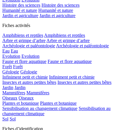
Histoire des sciences
Histoire des sciences
Humanité et nature
Humanité et nature
Jardin et agriculture
Jardin et agriculture
Fiches activités
Amphibiens et reptiles
Amphibiens et reptiles
Arbre et grimpe d’arbre
Arbre et grimpe d’arbre
Archéologie et paléontologie
Archéologie et paléontologie
Eau
Eau
Evolution
Evolution
Faune et flore aquatique
Faune et flore aquatique
Forêt
Forêt
Géologie
Géologie
Infiniment petit et chimie
Infiniment petit et chimie
Insectes et autres petites bêtes
Insectes et autres petites bêtes
Jardin
Jardin
Mammifères
Mammifères
Oiseaux
Oiseaux
Plantes et botanique
Plantes et botanique
Sensibilisation au changement climatique
Sensibilisation au
changement climatique
Sol
Sol
Fiches d’identification