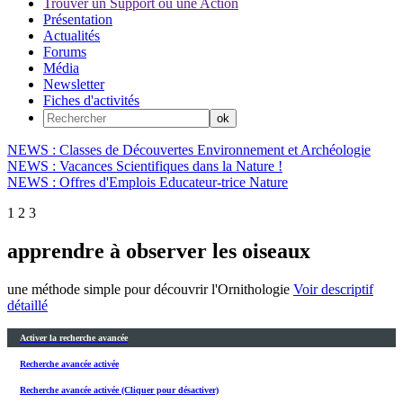
Trouver un Support ou une Action
Présentation
Actualités
Forums
Média
Newsletter
Fiches d'activités
NEWS : Classes de Découvertes Environnement et Archéologie
NEWS : Vacances Scientifiques dans la Nature !
NEWS : Offres d'Emplois Educateur-trice Nature
1
2
3
apprendre à observer les oiseaux
une méthode simple pour découvrir l'Ornithologie
Voir descriptif
détaillé
Activer la recherche avancée
Recherche avancée activée
Recherche avancée activée (Cliquer pour désactiver)