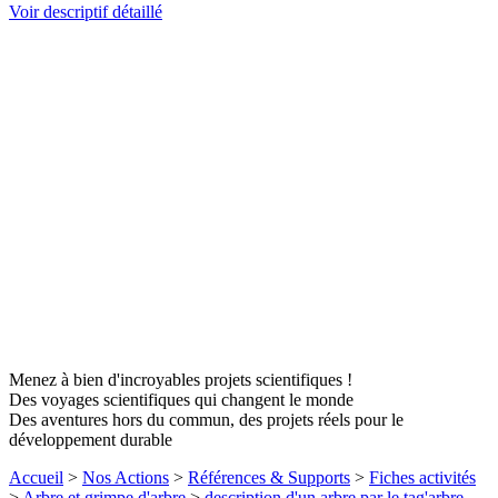
Voir descriptif détaillé
Menez à bien d'incroyables projets scientifiques !
Des voyages scientifiques qui changent le monde
Des aventures hors du commun, des projets réels pour le
développement durable
Accueil
>
Nos Actions
>
Références & Supports
>
Fiches activités
>
Arbre et grimpe d'arbre
>
description d'un arbre par le tag'arbre