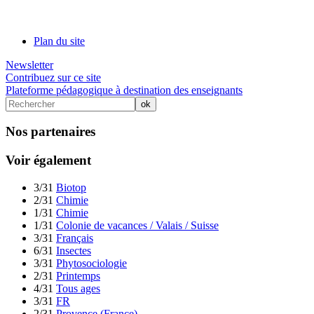
Plan du site
Newsletter
Contribuez sur ce site
Plateforme pédagogique à destination des enseignants
Nos partenaires
Voir également
3/31
Biotop
2/31
Chimie
1/31
Chimie
1/31
Colonie de vacances / Valais / Suisse
3/31
Français
6/31
Insectes
3/31
Phytosociologie
2/31
Printemps
4/31
Tous ages
3/31
FR
2/31
Provence (France)