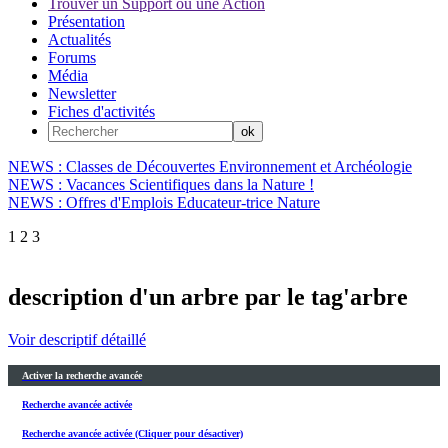
Trouver un Support ou une Action
Présentation
Actualités
Forums
Média
Newsletter
Fiches d'activités
NEWS : Classes de Découvertes Environnement et Archéologie
NEWS : Vacances Scientifiques dans la Nature !
NEWS : Offres d'Emplois Educateur-trice Nature
1
2
3
description d'un arbre par le tag'arbre
Voir descriptif détaillé
Activer la recherche avancée
Recherche avancée activée
Recherche avancée activée (Cliquer pour désactiver)