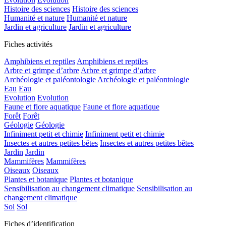
Histoire des sciences
Histoire des sciences
Humanité et nature
Humanité et nature
Jardin et agriculture
Jardin et agriculture
Fiches activités
Amphibiens et reptiles
Amphibiens et reptiles
Arbre et grimpe d’arbre
Arbre et grimpe d’arbre
Archéologie et paléontologie
Archéologie et paléontologie
Eau
Eau
Evolution
Evolution
Faune et flore aquatique
Faune et flore aquatique
Forêt
Forêt
Géologie
Géologie
Infiniment petit et chimie
Infiniment petit et chimie
Insectes et autres petites bêtes
Insectes et autres petites bêtes
Jardin
Jardin
Mammifères
Mammifères
Oiseaux
Oiseaux
Plantes et botanique
Plantes et botanique
Sensibilisation au changement climatique
Sensibilisation au
changement climatique
Sol
Sol
Fiches d’identification