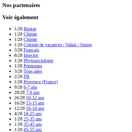
Nos partenaires
Voir également
1/28
Biotop
1/28
Chimie
1/28
Chimie
1/28
Colonie de vacances / Valais / Suisse
3/28
Français
8/28
Insectes
1/28
Phytosociologie
1/28
Printemps
3/28
Tous ages
2/28
FR
1/28
Provence (France)
9/28
6-7 ans
28/28
7-9 ans
26/28
10-12 ans
16/28
13-15 ans
12/28
16-18 ans
4/28
18-25 ans
1/28
25-35 ans
1/28
35-45 ans
1/28
45-55 ans