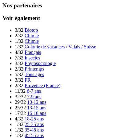
Nos partenaires
Voir également
3/32
Biotop
2/32
Chimie
1/32
Chimie
1/32
Colonie de vacances / Valais / Suisse
4/32
Français
7/32
Insectes
3/32
Phytosociologie
2/32
Printemps
5/32
Tous ages
3/32
FR
2/32
Provence (France)
11/32
6-7 ans
32/32
7-9 ans
29/32
10-12 ans
25/32
13-15 ans
17/32
16-18 ans
4/32
18-25 ans
1/32
25-35 ans
1/32
35-45 ans
1/32
45-55 ans