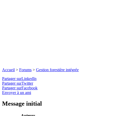
Accueil
>
Forums
>
Gestion forestière intégrée
Partager surLinkedIn
Partager surTwitter
Partager surFacebook
Envoyer à un ami
Message initial
Auteurs