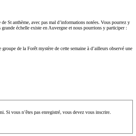
e de St anthème, avec pas mal d’informations notées. Vous pourrez y
us grande échelle existe en Auvergne et nous pourrions y participer :
Le groupe de la Forêt mystère de cette semaine à d’ailleurs observé une
rum, vous devez vous enregistrer au préalable. Merci d’indiquer ci-dessous l’identifiant personnel qui vous a été fourni. Si vous n’êtes pas enregistré, vous devez vous inscrire.