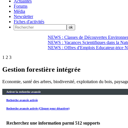
Actualités
Forums
Média
Newsletter
Fiches d'activités
NEWS : Classes de Découvertes Environnem
NEWS : Vacances Scientifiques dans la Natu
NEWS : Offres d'Emplois Educateur-trice N
1
2
3
Gestion forestière intégrée
Economie, santé des arbres, biodiversité, exploitation du bois, paysages
Activer la recherche avancée
Recherche avancée activée
Recherche avancée activée (Cliquer pour désactiver)
Recherchez une information parmi
512
supports