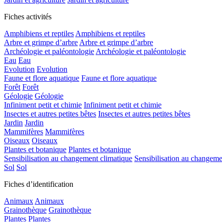
Fiches activités
Amphibiens et reptiles
Amphibiens et reptiles
Arbre et grimpe d’arbre
Arbre et grimpe d’arbre
Archéologie et paléontologie
Archéologie et paléontologie
Eau
Eau
Evolution
Evolution
Faune et flore aquatique
Faune et flore aquatique
Forêt
Forêt
Géologie
Géologie
Infiniment petit et chimie
Infiniment petit et chimie
Insectes et autres petites bêtes
Insectes et autres petites bêtes
Jardin
Jardin
Mammifères
Mammifères
Oiseaux
Oiseaux
Plantes et botanique
Plantes et botanique
Sensibilisation au changement climatique
Sensibilisation au changeme
Sol
Sol
Fiches d’identification
Animaux
Animaux
Grainothèque
Grainothèque
Plantes
Plantes