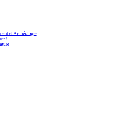
ent et Archéologie
re !
ature