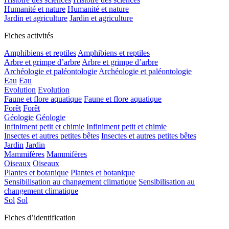
Humanité et nature
Humanité et nature
Jardin et agriculture
Jardin et agriculture
Fiches activités
Amphibiens et reptiles
Amphibiens et reptiles
Arbre et grimpe d’arbre
Arbre et grimpe d’arbre
Archéologie et paléontologie
Archéologie et paléontologie
Eau
Eau
Evolution
Evolution
Faune et flore aquatique
Faune et flore aquatique
Forêt
Forêt
Géologie
Géologie
Infiniment petit et chimie
Infiniment petit et chimie
Insectes et autres petites bêtes
Insectes et autres petites bêtes
Jardin
Jardin
Mammifères
Mammifères
Oiseaux
Oiseaux
Plantes et botanique
Plantes et botanique
Sensibilisation au changement climatique
Sensibilisation au
changement climatique
Sol
Sol
Fiches d’identification