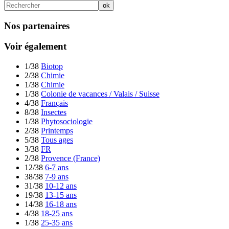
Nos partenaires
Voir également
1/38
Biotop
2/38
Chimie
1/38
Chimie
1/38
Colonie de vacances / Valais / Suisse
4/38
Français
8/38
Insectes
1/38
Phytosociologie
2/38
Printemps
5/38
Tous ages
3/38
FR
2/38
Provence (France)
12/38
6-7 ans
38/38
7-9 ans
31/38
10-12 ans
19/38
13-15 ans
14/38
16-18 ans
4/38
18-25 ans
1/38
25-35 ans