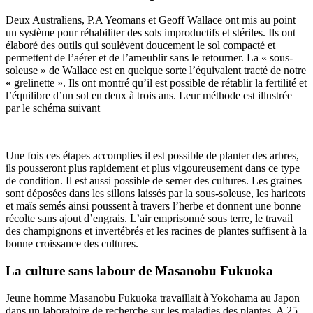
Deux Australiens, P.A Yeomans et Geoff Wallace ont mis au point
un système pour réhabiliter des sols improductifs et stériles. Ils ont
élaboré des outils qui soulèvent doucement le sol compacté et
permettent de l’aérer et de l’ameublir sans le retourner. La « sous-
soleuse » de Wallace est en quelque sorte l’équivalent tracté de notre
« grelinette ». Ils ont montré qu’il est possible de rétablir la fertilité et
l’équilibre d’un sol en deux à trois ans. Leur méthode est illustrée
par le schéma suivant
Une fois ces étapes accomplies il est possible de planter des arbres,
ils pousseront plus rapidement et plus vigoureusement dans ce type
de condition. Il est aussi possible de semer des cultures. Les graines
sont déposées dans les sillons laissés par la sous-soleuse, les haricots
et maïs semés ainsi poussent à travers l’herbe et donnent une bonne
récolte sans ajout d’engrais. L’air emprisonné sous terre, le travail
des champignons et invertébrés et les racines de plantes suffisent à la
bonne croissance des cultures.
La culture sans labour de Masanobu Fukuoka
Jeune homme Masanobu Fukuoka travaillait à Yokohama au Japon
dans un laboratoire de recherche sur les maladies des plantes. A 25