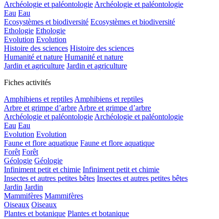
Archéologie et paléontologie
Archéologie et paléontologie
Eau
Eau
Ecosystèmes et biodiversité
Ecosystèmes et biodiversité
Ethologie
Ethologie
Evolution
Evolution
Histoire des sciences
Histoire des sciences
Humanité et nature
Humanité et nature
Jardin et agriculture
Jardin et agriculture
Fiches activités
Amphibiens et reptiles
Amphibiens et reptiles
Arbre et grimpe d’arbre
Arbre et grimpe d’arbre
Archéologie et paléontologie
Archéologie et paléontologie
Eau
Eau
Evolution
Evolution
Faune et flore aquatique
Faune et flore aquatique
Forêt
Forêt
Géologie
Géologie
Infiniment petit et chimie
Infiniment petit et chimie
Insectes et autres petites bêtes
Insectes et autres petites bêtes
Jardin
Jardin
Mammifères
Mammifères
Oiseaux
Oiseaux
Plantes et botanique
Plantes et botanique