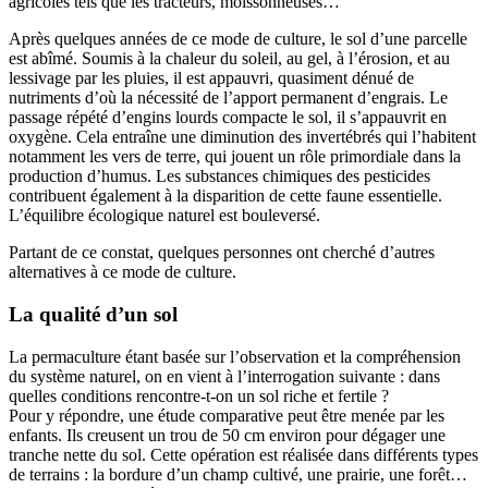
agricoles tels que les tracteurs, moissonneuses…
Après quelques années de ce mode de culture, le sol d’une parcelle
est abîmé. Soumis à la chaleur du soleil, au gel, à l’érosion, et au
lessivage par les pluies, il est appauvri, quasiment dénué de
nutriments d’où la nécessité de l’apport permanent d’engrais. Le
passage répété d’engins lourds compacte le sol, il s’appauvrit en
oxygène. Cela entraîne une diminution des invertébrés qui l’habitent
notamment les vers de terre, qui jouent un rôle primordiale dans la
production d’humus. Les substances chimiques des pesticides
contribuent également à la disparition de cette faune essentielle.
L’équilibre écologique naturel est bouleversé.
Partant de ce constat, quelques personnes ont cherché d’autres
alternatives à ce mode de culture.
La qualité d’un sol
La permaculture étant basée sur l’observation et la compréhension
du système naturel, on en vient à l’interrogation suivante : dans
quelles conditions rencontre-t-on un sol riche et fertile ?
Pour y répondre, une étude comparative peut être menée par les
enfants. Ils creusent un trou de 50 cm environ pour dégager une
tranche nette du sol. Cette opération est réalisée dans différents types
de terrains : la bordure d’un champ cultivé, une prairie, une forêt…