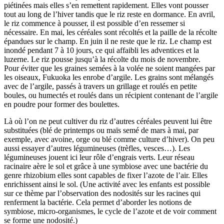
piétinées mais elles s’en remettent rapidement. Elles vont pousser
tout au long de l’hiver tandis que le riz reste en dormance. En avril,
le riz commence à pousser, il est possible d’en ressemer si
nécessaire. En mai, les céréales sont récoltés et la paille de la récolte
épandues sur le champ. En juin il ne reste que le riz. Le champ est
inondé pendant 7 à 10 jours, ce qui affaibli les adventices et la
luzerne. Le riz pousse jusqu’à la récolte du mois de novembre.
Pour éviter que les graines semées à la volée ne soient mangées par
les oiseaux, Fukuoka les enrobe d’argile. Les grains sont mélangés
avec de l’argile, passés à travers un grillage et roulés en petite
boules, ou humectés et roulés dans un récipient contenant de l’argile
en poudre pour former des boulettes.
Là où l’on ne peut cultiver du riz d’autres céréales peuvent lui être
substituées (blé de printemps ou maïs semé de mars à mai, par
exemple, avec avoine, orge ou blé comme culture d’hiver). On peu
aussi essayer d’autres légumineuses (trèfles, vesces…). Les
légumineuses jouent ici leur rôle d’engrais verts. Leur réseau
racinaire aère le sol et grâce à une symbiose avec une bactérie du
genre rhizobium elles sont capables de fixer l’azote de l’air. Elles
enrichissent ainsi le sol. (Une activité avec les enfants est possible
sur ce thème par l’observation des nodosités sur les racines qui
renferment la bactérie. Cela permet d’aborder les notions de
symbiose, micro-organismes, le cycle de l’azote et de voir comment
se forme une nodosité.)