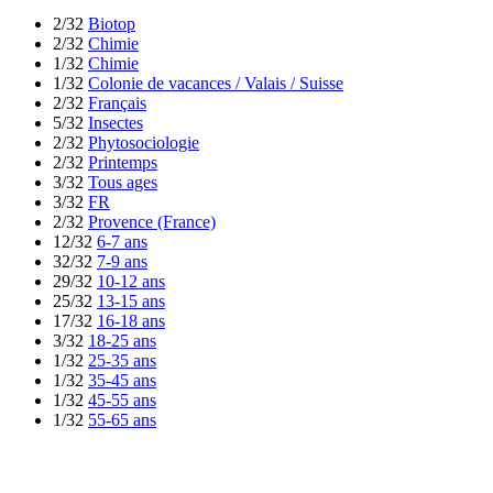
2/32
Biotop
2/32
Chimie
1/32
Chimie
1/32
Colonie de vacances / Valais / Suisse
2/32
Français
5/32
Insectes
2/32
Phytosociologie
2/32
Printemps
3/32
Tous ages
3/32
FR
2/32
Provence (France)
12/32
6-7 ans
32/32
7-9 ans
29/32
10-12 ans
25/32
13-15 ans
17/32
16-18 ans
3/32
18-25 ans
1/32
25-35 ans
1/32
35-45 ans
1/32
45-55 ans
1/32
55-65 ans