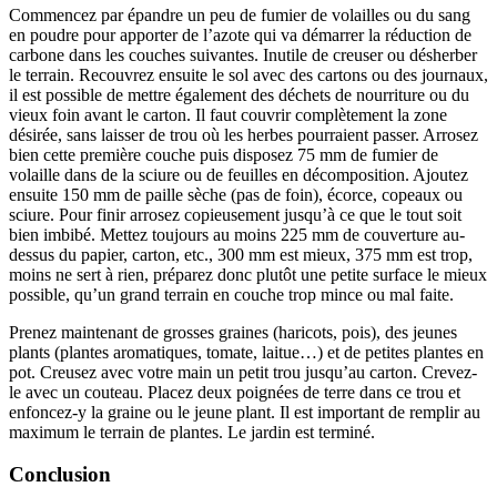
Commencez par épandre un peu de fumier de volailles ou du sang
en poudre pour apporter de l’azote qui va démarrer la réduction de
carbone dans les couches suivantes. Inutile de creuser ou désherber
le terrain. Recouvrez ensuite le sol avec des cartons ou des journaux,
il est possible de mettre également des déchets de nourriture ou du
vieux foin avant le carton. Il faut couvrir complètement la zone
désirée, sans laisser de trou où les herbes pourraient passer. Arrosez
bien cette première couche puis disposez 75 mm de fumier de
volaille dans de la sciure ou de feuilles en décomposition. Ajoutez
ensuite 150 mm de paille sèche (pas de foin), écorce, copeaux ou
sciure. Pour finir arrosez copieusement jusqu’à ce que le tout soit
bien imbibé. Mettez toujours au moins 225 mm de couverture au-
dessus du papier, carton, etc., 300 mm est mieux, 375 mm est trop,
moins ne sert à rien, préparez donc plutôt une petite surface le mieux
possible, qu’un grand terrain en couche trop mince ou mal faite.
Prenez maintenant de grosses graines (haricots, pois), des jeunes
plants (plantes aromatiques, tomate, laitue…) et de petites plantes en
pot. Creusez avec votre main un petit trou jusqu’au carton. Crevez-
le avec un couteau. Placez deux poignées de terre dans ce trou et
enfoncez-y la graine ou le jeune plant. Il est important de remplir au
maximum le terrain de plantes. Le jardin est terminé.
Conclusion