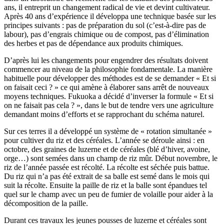
ans, il entreprit un changement radical de vie et devint cultivateur.
Après 40 ans d’expérience il développa une technique basée sur les
principes suivants : pas de préparation du sol (c’est-à-dire pas de
labour), pas d’engrais chimique ou de compost, pas d’élimination
des herbes et pas de dépendance aux produits chimiques.
D’après lui les changements pour engendrer des résultats doivent
commencer au niveau de la philosophie fondamentale. La manière
habituelle pour développer des méthodes est de se demander « Et si
on faisait ceci ? » ce qui amène à élaborer sans arrêt de nouveaux
moyens techniques. Fukuoka a décidé d’inverser la formule « Et si
on ne faisait pas cela ? », dans le but de tendre vers une agriculture
demandant moins d’efforts et se rapprochant du schéma naturel.
Sur ces terres il a développé un système de « rotation simultanée »
pour cultiver du riz et des céréales. L’année se déroule ainsi : en
octobre, des graines de luzerne et de céréales (blé d’hiver, avoine,
orge…) sont semées dans un champ de riz mûr. Début novembre, le
riz de l’année passée est récolté. La récolte est séchée puis battue.
Du riz qui n’a pas été extrait de sa balle est semé dans le mois qui
suit la récolte. Ensuite la paille de riz et la balle sont épandues tel
quel sur le champ avec un peu de fumier de volaille pour aider à la
décomposition de la paille.
Durant ces travaux les jeunes pousses de luzerne et céréales sont