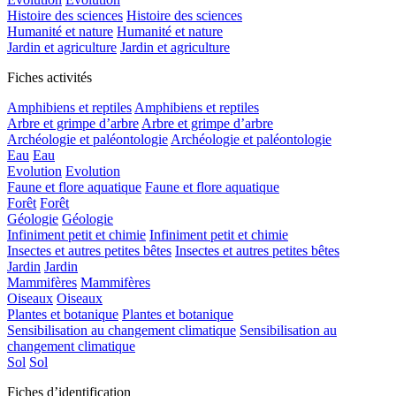
Histoire des sciences
Histoire des sciences
Humanité et nature
Humanité et nature
Jardin et agriculture
Jardin et agriculture
Fiches activités
Amphibiens et reptiles
Amphibiens et reptiles
Arbre et grimpe d’arbre
Arbre et grimpe d’arbre
Archéologie et paléontologie
Archéologie et paléontologie
Eau
Eau
Evolution
Evolution
Faune et flore aquatique
Faune et flore aquatique
Forêt
Forêt
Géologie
Géologie
Infiniment petit et chimie
Infiniment petit et chimie
Insectes et autres petites bêtes
Insectes et autres petites bêtes
Jardin
Jardin
Mammifères
Mammifères
Oiseaux
Oiseaux
Plantes et botanique
Plantes et botanique
Sensibilisation au changement climatique
Sensibilisation au
changement climatique
Sol
Sol
Fiches d’identification