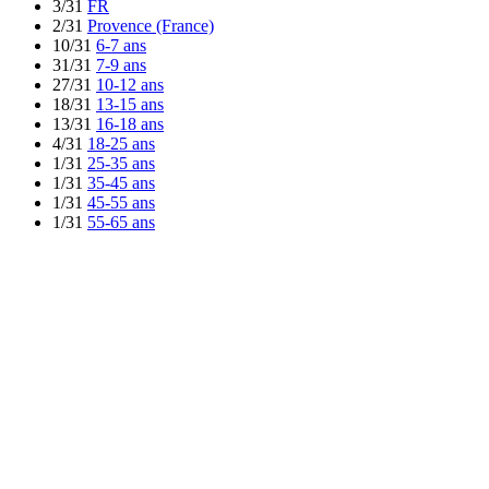
3/31
FR
2/31
Provence (France)
10/31
6-7 ans
31/31
7-9 ans
27/31
10-12 ans
18/31
13-15 ans
13/31
16-18 ans
4/31
18-25 ans
1/31
25-35 ans
1/31
35-45 ans
1/31
45-55 ans
1/31
55-65 ans