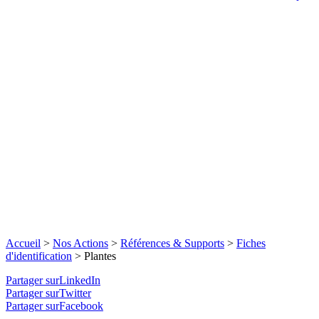
Accueil
>
Nos Actions
>
Références & Supports
>
Fiches
d'identification
>
Plantes
Partager surLinkedIn
Partager surTwitter
Partager surFacebook