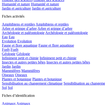
Humanité et nature
Humanité et nature
Jardin et agriculture
Jardin et agriculture
Fiches activités
Amphibiens et reptiles
Amphibiens et reptiles
Arbre et grimpe d’arbre
Arbre et grimpe d’arbre
Archéologie et paléontologie
Archéologie et paléontologie
Eau
Eau
Evolution
Evolution
Faune et flore aquatique
Faune et flore aquatique
Forêt
Forêt
Géologie
Géologie
Infiniment petit et chimie
Infiniment petit et chimie
Insectes et autres petites bêtes
Insectes et autres petites bêtes
Jardin
Jardin
Mammifères
Mammifères
Oiseaux
Oiseaux
Plantes et botanique
Plantes et botanique
Sensibilisation au changement climatique
Sensibilisation au changeme
Sol
Sol
Fiches d’identification
Animaux
Animaux