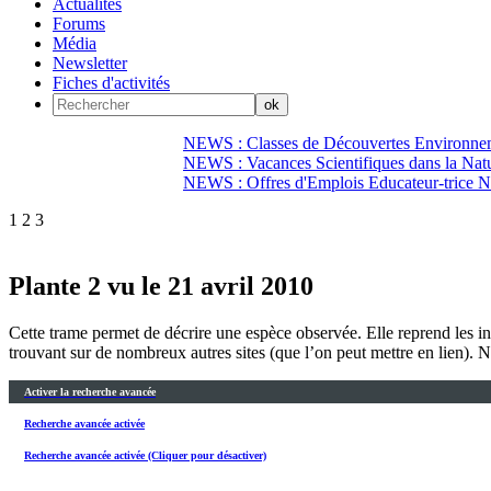
Actualités
Forums
Média
Newsletter
Fiches d'activités
NEWS : Classes de Découvertes Environnem
NEWS : Vacances Scientifiques dans la Natu
NEWS : Offres d'Emplois Educateur-trice N
1
2
3
Plante 2 vu le 21 avril 2010
Cette trame permet de décrire une espèce observée. Elle reprend les in
trouvant sur de nombreux autres sites (que l’on peut mettre en lien). N
Activer la recherche avancée
Recherche avancée activée
Recherche avancée activée (Cliquer pour désactiver)