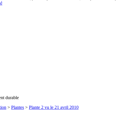
lé
ent durable
tion
>
Plantes
>
Plante 2 vu le 21 avril 2010