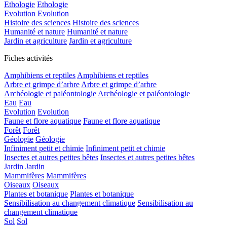
Ethologie
Ethologie
Evolution
Evolution
Histoire des sciences
Histoire des sciences
Humanité et nature
Humanité et nature
Jardin et agriculture
Jardin et agriculture
Fiches activités
Amphibiens et reptiles
Amphibiens et reptiles
Arbre et grimpe d’arbre
Arbre et grimpe d’arbre
Archéologie et paléontologie
Archéologie et paléontologie
Eau
Eau
Evolution
Evolution
Faune et flore aquatique
Faune et flore aquatique
Forêt
Forêt
Géologie
Géologie
Infiniment petit et chimie
Infiniment petit et chimie
Insectes et autres petites bêtes
Insectes et autres petites bêtes
Jardin
Jardin
Mammifères
Mammifères
Oiseaux
Oiseaux
Plantes et botanique
Plantes et botanique
Sensibilisation au changement climatique
Sensibilisation au
changement climatique
Sol
Sol