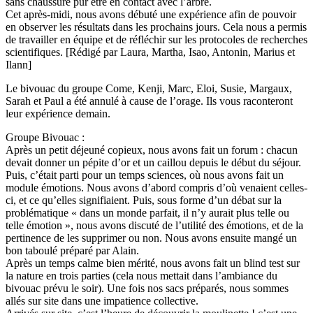
sans chaussure pur être en contact avec l’arbre.
Cet après-midi, nous avons débuté une expérience afin de pouvoir
en observer les résultats dans les prochains jours. Cela nous a permis
de travailler en équipe et de réfléchir sur les protocoles de recherches
scientifiques. [Rédigé par Laura, Martha, Isao, Antonin, Marius et
Ilann]
Le bivouac du groupe Come, Kenji, Marc, Eloi, Susie, Margaux,
Sarah et Paul a été annulé à cause de l’orage. Ils vous raconteront
leur expérience demain.
Groupe Bivouac :
Après un petit déjeuné copieux, nous avons fait un forum : chacun
devait donner un pépite d’or et un caillou depuis le début du séjour.
Puis, c’était parti pour un temps sciences, où nous avons fait un
module émotions. Nous avons d’abord compris d’où venaient celles-
ci, et ce qu’elles signifiaient. Puis, sous forme d’un débat sur la
problématique « dans un monde parfait, il n’y aurait plus telle ou
telle émotion », nous avons discuté de l’utilité des émotions, et de la
pertinence de les supprimer ou non. Nous avons ensuite mangé un
bon taboulé préparé par Alain.
Après un temps calme bien mérité, nous avons fait un blind test sur
la nature en trois parties (cela nous mettait dans l’ambiance du
bivouac prévu le soir). Une fois nos sacs préparés, nous sommes
allés sur site dans une impatience collective.