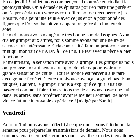
En ce jeudi 13 juillet, nous commençons la journée en étudiant la
photosynthèse. On a écrasé des épinards pour en faire une purée et
on l’a pressé dans un verre avec un filtre pour en récupérer le jus.
Ensuite, on a peint une feuille avec ce jus et on a positionné des
figures que l’on souhaitait voir apparaitre grâce à la lumière du
soleil.
Le midi, nous avons mangé une très bonne part de lasagnes. Avant
d’aller grimper aux arbres, nous somme avons fait une heure de
sciences très intéressante. Cela consistait à faire un protocole sur un
fruit qui montrait de l’ADN à l’oeil nu. Le test avec la pèche a bien
fonctionné.
Et maintenant, la sensation forte avec la grimpe. Les grimpeurs nous
ont proposé un saut pendulaire, quoi de mieux pour avoir une
grande sensation de chute ! Tout le monde est parvenu à le faire
avec grande fierté et l’heure du bivouac avançait à grand pas. Etant
fatigués, Laurent, le grimpeur nous a expliqué ce qu’il allait se
passer et comment faire. On est tous monté et avons passé une nuit
dans les arbres, sans forcément avoir le meilleur sommeil de notre
vie, ce fut une incroyable expérience ! [rédigé par Sarah]
Vendredi
Aujourd’hui nous avons réfléchi à ce que nous avons fait durant la
semaine pour préparer les transmissions de demain. Nous nous
sommes répartis en petits groupes pour travailler sur des thématiques