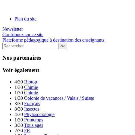
Plan du site
Newsletter
Contribuez sur ce site
Plateforme pédagogique à destination des enseignants
Nos partenaires
Voir également
4/30
Biotop
1/30
Chimie
1/30
Chimie
1/30
Colonie de vacances / Valais / Suisse
3/30
Français
8/30
Insectes
4/30
Phytosociologie
1/30
Printemps
3/30
Tous ages
2/30
FR