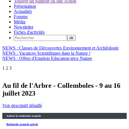
Trouver un Support ou une Action
Présentation
Actualités
Forums
Média
Newsletter
Fiches d'activités
NEWS : Classes de Découvertes Environnement et Archéologie
NEWS : Vacances Scientifiques dans la Nature !
NEWS : Offres d'Emplois Educateur-trice Nature
1
2
3
Au fil de l'Arbre - Collemboles - 9 au 16
juillet 2023
Voir descriptif détaillé
Activer la recherche avancée
Recherche avancée activée