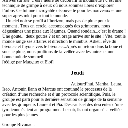
Arrivés sur site, c’est l’heure de découvrir la moulinette ! c’est une
technique de grimpe à deux où nous sommes libres d’explorer
l’arbre. Ce fut une incroyable découverte pour les nouveaux et une
super après midi pour tout le monde.
...Un ciel noir se profil à l’horizon, mais pas de pluie pour le
moment . Tous en cercle, accompagnés des grimpeurs, nous
dégustâmes une pizza aux légumes. Quand soudain...c’est le drame !
Une goute... deux goutes ? et un orage arrive sur le site ! Vite, tout le
monde range ses affaires et direction le minibus. Adieu, rêve du
bivouac et fuyons vers le bivouac...Après un retour dans la boue et
sous le pluie, nous profitons de la veillée avec les autres et une
bonne nuit de sommeil...
[rédigé par Margaux et Eloi]
Jeudi
Aujourd’hui, Martha, Laura,
Isao, Antonin Ilann et Marcus ont continué le processus de la
création d’une recherche et d’un protocole scientifique. Puis, le
groupe est parti pour la dernière sensation de grimpe de la semaine
avec les grimpeurs Laurent et Pia. Des sauts et des descentes d’une
tyrolienne étaient au programme. Le soir, ils ont organisé la veillée
pour les plus jeunes.
Groupe Bivouac :