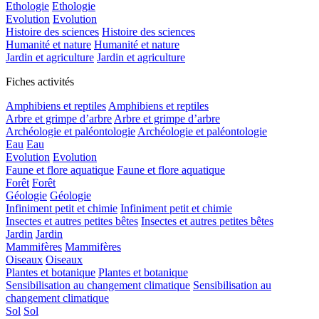
Ethologie
Ethologie
Evolution
Evolution
Histoire des sciences
Histoire des sciences
Humanité et nature
Humanité et nature
Jardin et agriculture
Jardin et agriculture
Fiches activités
Amphibiens et reptiles
Amphibiens et reptiles
Arbre et grimpe d’arbre
Arbre et grimpe d’arbre
Archéologie et paléontologie
Archéologie et paléontologie
Eau
Eau
Evolution
Evolution
Faune et flore aquatique
Faune et flore aquatique
Forêt
Forêt
Géologie
Géologie
Infiniment petit et chimie
Infiniment petit et chimie
Insectes et autres petites bêtes
Insectes et autres petites bêtes
Jardin
Jardin
Mammifères
Mammifères
Oiseaux
Oiseaux
Plantes et botanique
Plantes et botanique
Sensibilisation au changement climatique
Sensibilisation au
changement climatique
Sol
Sol