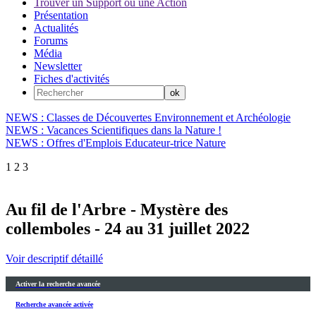
Trouver un Support ou une Action
Présentation
Actualités
Forums
Média
Newsletter
Fiches d'activités
NEWS : Classes de Découvertes Environnement et Archéologie
NEWS : Vacances Scientifiques dans la Nature !
NEWS : Offres d'Emplois Educateur-trice Nature
1
2
3
Au fil de l'Arbre - Mystère des
collemboles - 24 au 31 juillet 2022
Voir descriptif détaillé
Activer la recherche avancée
Recherche avancée activée