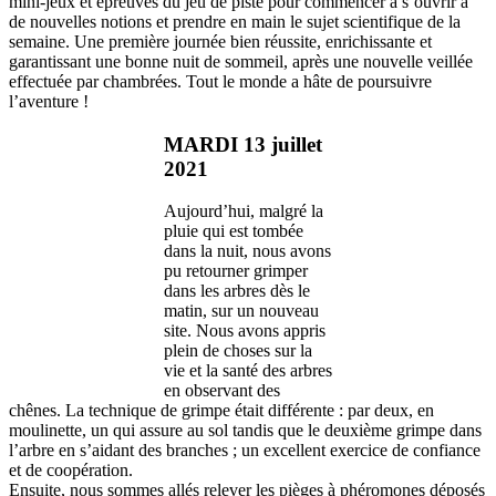
mini-jeux et épreuves du jeu de piste pour commencer à s’ouvrir à
de nouvelles notions et prendre en main le sujet scientifique de la
semaine. Une première journée bien réussite, enrichissante et
garantissant une bonne nuit de sommeil, après une nouvelle veillée
effectuée par chambrées. Tout le monde a hâte de poursuivre
l’aventure !
MARDI 13 juillet
2021
Aujourd’hui, malgré la
pluie qui est tombée
dans la nuit, nous avons
pu retourner grimper
dans les arbres dès le
matin, sur un nouveau
site. Nous avons appris
plein de choses sur la
vie et la santé des arbres
en observant des
chênes. La technique de grimpe était différente : par deux, en
moulinette, un qui assure au sol tandis que le deuxième grimpe dans
l’arbre en s’aidant des branches ; un excellent exercice de confiance
et de coopération.
Ensuite, nous sommes allés relever les pièges à phéromones déposés