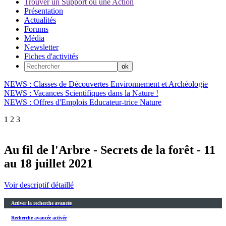
Trouver un Support ou une Action
Présentation
Actualités
Forums
Média
Newsletter
Fiches d'activités
NEWS : Classes de Découvertes Environnement et Archéologie
NEWS : Vacances Scientifiques dans la Nature !
NEWS : Offres d'Emplois Educateur-trice Nature
1
2
3
Au fil de l'Arbre - Secrets de la forêt - 11
au 18 juillet 2021
Voir descriptif détaillé
Activer la recherche avancée
Recherche avancée activée