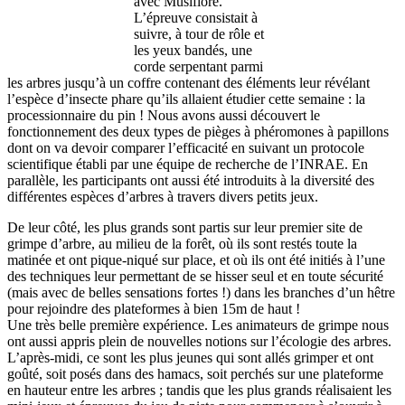
avec Musiflore.
L’épreuve consistait à
suivre, à tour de rôle et
les yeux bandés, une
corde serpentant parmi
les arbres jusqu’à un coffre contenant des éléments leur révélant
l’espèce d’insecte phare qu’ils allaient étudier cette semaine : la
processionnaire du pin ! Nous avons aussi découvert le
fonctionnement des deux types de pièges à phéromones à papillons
dont on va devoir comparer l’efficacité en suivant un protocole
scientifique établi par une équipe de recherche de l’INRAE. En
parallèle, les participants ont aussi été introduits à la diversité des
différentes espèces d’arbres à travers divers petits jeux.
De leur côté, les plus grands sont partis sur leur premier site de
grimpe d’arbre, au milieu de la forêt, où ils sont restés toute la
matinée et ont pique-niqué sur place, et où ils ont été initiés à l’une
des techniques leur permettant de se hisser seul et en toute sécurité
(mais avec de belles sensations fortes !) dans les branches d’un hêtre
pour rejoindre des plateformes à bien 15m de haut !
Une très belle première expérience. Les animateurs de grimpe nous
ont aussi appris plein de nouvelles notions sur l’écologie des arbres.
L’après-midi, ce sont les plus jeunes qui sont allés grimper et ont
goûté, soit posés dans des hamacs, soit perchés sur une plateforme
en hauteur entre les arbres ; tandis que les plus grands réalisaient les