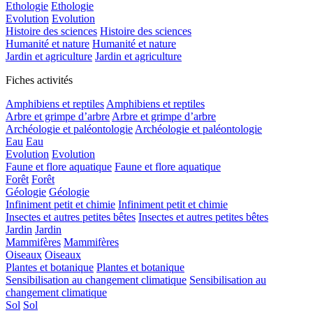
Ethologie
Ethologie
Evolution
Evolution
Histoire des sciences
Histoire des sciences
Humanité et nature
Humanité et nature
Jardin et agriculture
Jardin et agriculture
Fiches activités
Amphibiens et reptiles
Amphibiens et reptiles
Arbre et grimpe d’arbre
Arbre et grimpe d’arbre
Archéologie et paléontologie
Archéologie et paléontologie
Eau
Eau
Evolution
Evolution
Faune et flore aquatique
Faune et flore aquatique
Forêt
Forêt
Géologie
Géologie
Infiniment petit et chimie
Infiniment petit et chimie
Insectes et autres petites bêtes
Insectes et autres petites bêtes
Jardin
Jardin
Mammifères
Mammifères
Oiseaux
Oiseaux
Plantes et botanique
Plantes et botanique
Sensibilisation au changement climatique
Sensibilisation au
changement climatique
Sol
Sol