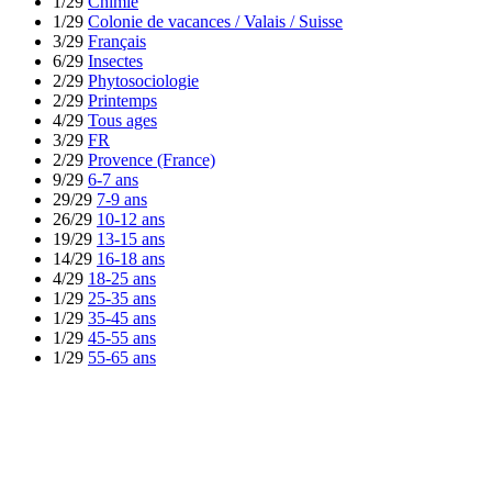
1/29
Chimie
1/29
Colonie de vacances / Valais / Suisse
3/29
Français
6/29
Insectes
2/29
Phytosociologie
2/29
Printemps
4/29
Tous ages
3/29
FR
2/29
Provence (France)
9/29
6-7 ans
29/29
7-9 ans
26/29
10-12 ans
19/29
13-15 ans
14/29
16-18 ans
4/29
18-25 ans
1/29
25-35 ans
1/29
35-45 ans
1/29
45-55 ans
1/29
55-65 ans