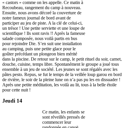
« castors » comme on les appelle. Ce matin à
Recoubeau, rangement du camp à nouveau.
Ensuite, nous avons décoré la couverture de
notre fameux journal de bord avant de
participer au jeu de piste. A la clé de celui-ci,
un trésor ! Une petite serviette et une loupe de
scientifique ! Ils sont ravis !! Après la fameuse
salade composée, nous voilà partis en bus
pour rejoindre Die. S’en suit une installation
au camping, puis une petite glace pour le
goûter précédant un plongeon bien mérité
dans la piscine. De retour sur le camp, le petit rituel du soir, carnet,
douche, cuisine, temps libre. Spontanément le groupe a joué tous
ensemble à un jeu de société. Les jeunes se sont régalés avec les
pâtes pesto. Repus, se fut le temps de la veillée loup garou en bord
de rivière, le soir de la pleine lune on n’a pas pu les en dissuader !
Après une petite méditation, les voilà au lit, tous à la belle étoile
pour cette nuit !
Jeudi 14
Ce matin, les enfants se
sont réveillés pressés de
commencer leur
randonnée en canoë.