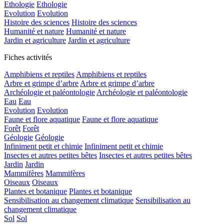
Ethologie
Ethologie
Evolution
Evolution
Histoire des sciences
Histoire des sciences
Humanité et nature
Humanité et nature
Jardin et agriculture
Jardin et agriculture
Fiches activités
Amphibiens et reptiles
Amphibiens et reptiles
Arbre et grimpe d’arbre
Arbre et grimpe d’arbre
Archéologie et paléontologie
Archéologie et paléontologie
Eau
Eau
Evolution
Evolution
Faune et flore aquatique
Faune et flore aquatique
Forêt
Forêt
Géologie
Géologie
Infiniment petit et chimie
Infiniment petit et chimie
Insectes et autres petites bêtes
Insectes et autres petites bêtes
Jardin
Jardin
Mammifères
Mammifères
Oiseaux
Oiseaux
Plantes et botanique
Plantes et botanique
Sensibilisation au changement climatique
Sensibilisation au
changement climatique
Sol
Sol