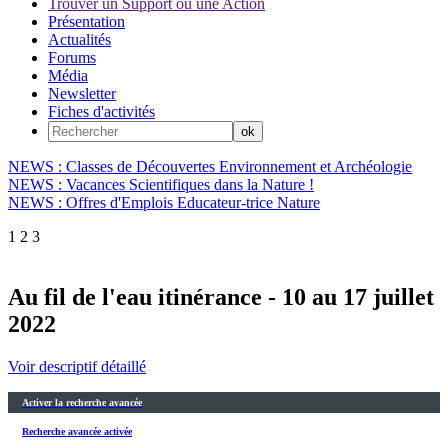
Trouver un Support ou une Action
Présentation
Actualités
Forums
Média
Newsletter
Fiches d'activités
NEWS : Classes de Découvertes Environnement et Archéologie
NEWS : Vacances Scientifiques dans la Nature !
NEWS : Offres d'Emplois Educateur-trice Nature
1
2
3
Au fil de l'eau itinérance - 10 au 17 juillet
2022
Voir descriptif détaillé
Activer la recherche avancée
Recherche avancée activée