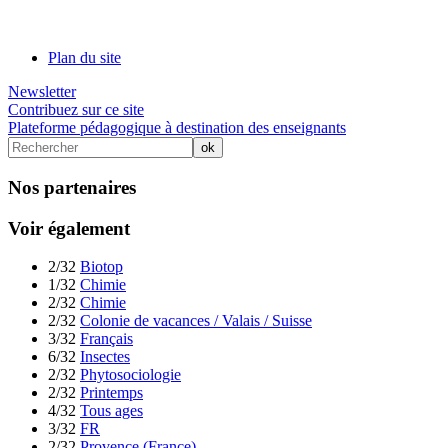
Plan du site
Newsletter
Contribuez sur ce site
Plateforme pédagogique à destination des enseignants
Nos partenaires
Voir également
2/32
Biotop
1/32
Chimie
2/32
Chimie
2/32
Colonie de vacances / Valais / Suisse
3/32
Français
6/32
Insectes
2/32
Phytosociologie
2/32
Printemps
4/32
Tous ages
3/32
FR
2/32
Provence (France)