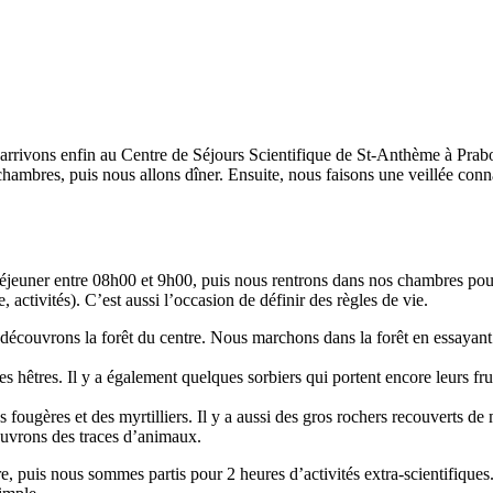
) arrivons enfin au Centre de Séjours Scientifique de St-Anthème à Pra
chambres, puis nous allons dîner. Ensuite, nous faisons une veillée con
éjeuner entre 08h00 et 9h00, puis nous rentrons dans nos chambres pour n
activités). C’est aussi l’occasion de définir des règles de vie.
 découvrons la forêt du centre. Nous marchons dans la forêt en essayant
 hêtres. Il y a également quelques sorbiers qui portent encore leurs frui
fougères et des myrtilliers. Il y a aussi des gros rochers recouverts de m
uvrons des traces d’animaux.
e, puis nous sommes partis pour 2 heures d’activités extra-scientifiques