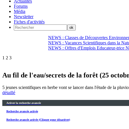
Actualités
Forums
Média
Newsletter
Fiches d'activités
NEWS : Classes de Découvertes Environnem
NEWS : Vacances Scientifiques dans la Natu
NEWS : Offres d'Emplois Educateur-trice N
1
2
3
Au fil de l'eau/secrets de la forêt (25 oct
5 jeunes scientifiques en herbe vont se lancer dans l'étude de la pluvio
détaillé
Activer la recherche avancée
Recherche avancée activée
Recherche avancée activée (Cliquer pour désactiver)