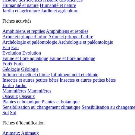
Humanité et nature
Humanité et nature
Jardin et agriculture
Jardin et agriculture
Fiches activités
Amphibiens et reptiles
Amphibiens et reptiles
Arbre et grimpe d’arbre
Arbre et grimpe d’arbre
Archéologie et paléontologie
Archéologie et paléontologie
Eau
Eau
Evolution
Evolution
Faune et flore aquatique
Faune et flore aquatique
Forêt
Forêt
Géologie
Géologie
Infiniment petit et chimie
Infiniment petit et chimie
Insectes et autres petites bêtes
Insectes et autres petites bêtes
Jardin
Jardin
Mammifères
Mammifères
Oiseaux
Oiseaux
Plantes et botanique
Plantes et botanique
Sensibilisation au changement climatique
Sensibilisation au changeme
Sol
Sol
Fiches d’identification
Animaux
Animaux