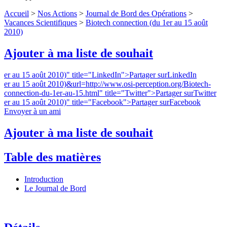
Accueil
>
Nos Actions
>
Journal de Bord des Opérations
>
Vacances Scientifiques
>
Biotech connection (du 1er au 15 août
2010)
Ajouter à ma liste de souhait
er au 15 août 2010)" title="LinkedIn">
Partager surLinkedIn
er au 15 août 2010)&url=http://www.osi-perception.org/Biotech-
connection-du-1er-au-15.html" title="Twitter">
Partager surTwitter
er au 15 août 2010)" title="Facebook">
Partager surFacebook
Envoyer à un ami
Ajouter à ma liste de souhait
Table des matières
Introduction
Le Journal de Bord