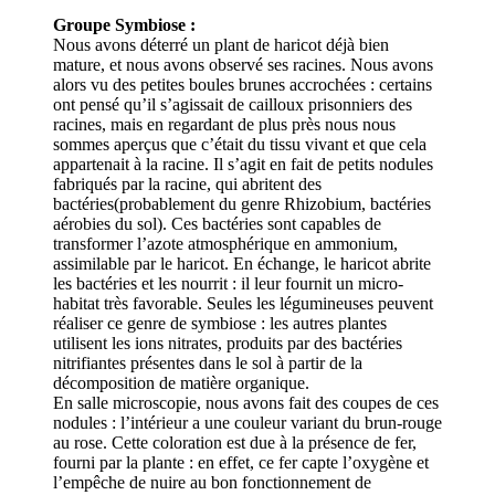
Groupe Symbiose :
Nous avons déterré un plant de haricot déjà bien
mature, et nous avons observé ses racines. Nous avons
alors vu des petites boules brunes accrochées : certains
ont pensé qu’il s’agissait de cailloux prisonniers des
racines, mais en regardant de plus près nous nous
sommes aperçus que c’était du tissu vivant et que cela
appartenait à la racine. Il s’agit en fait de petits nodules
fabriqués par la racine, qui abritent des
bactéries(probablement du genre Rhizobium, bactéries
aérobies du sol). Ces bactéries sont capables de
transformer l’azote atmosphérique en ammonium,
assimilable par le haricot. En échange, le haricot abrite
les bactéries et les nourrit : il leur fournit un micro-
habitat très favorable. Seules les légumineuses peuvent
réaliser ce genre de symbiose : les autres plantes
utilisent les ions nitrates, produits par des bactéries
nitrifiantes présentes dans le sol à partir de la
décomposition de matière organique.
En salle microscopie, nous avons fait des coupes de ces
nodules : l’intérieur a une couleur variant du brun-rouge
au rose. Cette coloration est due à la présence de fer,
fourni par la plante : en effet, ce fer capte l’oxygène et
l’empêche de nuire au bon fonctionnement de