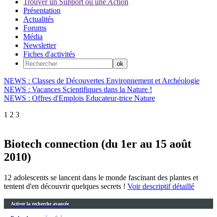
Trouver un Support ou une Action
Présentation
Actualités
Forums
Média
Newsletter
Fiches d'activités
NEWS : Classes de Découvertes Environnement et Archéologie
NEWS : Vacances Scientifiques dans la Nature !
NEWS : Offres d'Emplois Educateur-trice Nature
1
2
3
Biotech connection (du 1er au 15 août
2010)
12 adolescents se lancent dans le monde fascinant des plantes et
tentent d'en découvrir quelques secrets !
Voir descriptif détaillé
Activer la recherche avancée