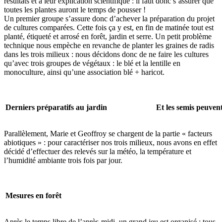
résultats et à leur explication scientifique : il faut donc s’assurer que
toutes les plantes auront le temps de pousser !
Un premier groupe s’assure donc d’achever la préparation du projet
de cultures comparées. Cette fois ça y est, en fin de matinée tout est
planté, étiqueté et arrosé en forêt, jardin et serre. Un petit problème
technique nous empèche en revanche de planter les graines de radis
dans les trois milieux : nous décidons donc de ne faire les cultures
qu’avec trois groupes de végétaux : le blé et la lentille en
monoculture, ainsi qu’une association blé + haricot.
Derniers préparatifs au jardin
Et les semis peuve
Parallèlement, Marie et Geoffroy se chargent de la partie « facteurs
abiotiques » : pour caractériser nos trois milieux, nous avons en effet
décidé d’effectuer des relevés sur la météo, la température et
l’humidité ambiante trois fois par jour.
Mesures en forêt
Après le temps libre de l’après-midi, un grand jeu est organisé : tous