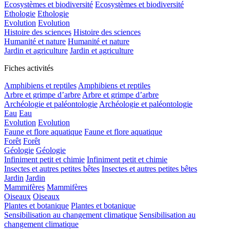
Ecosystèmes et biodiversité
Ecosystèmes et biodiversité
Ethologie
Ethologie
Evolution
Evolution
Histoire des sciences
Histoire des sciences
Humanité et nature
Humanité et nature
Jardin et agriculture
Jardin et agriculture
Fiches activités
Amphibiens et reptiles
Amphibiens et reptiles
Arbre et grimpe d’arbre
Arbre et grimpe d’arbre
Archéologie et paléontologie
Archéologie et paléontologie
Eau
Eau
Evolution
Evolution
Faune et flore aquatique
Faune et flore aquatique
Forêt
Forêt
Géologie
Géologie
Infiniment petit et chimie
Infiniment petit et chimie
Insectes et autres petites bêtes
Insectes et autres petites bêtes
Jardin
Jardin
Mammifères
Mammifères
Oiseaux
Oiseaux
Plantes et botanique
Plantes et botanique
Sensibilisation au changement climatique
Sensibilisation au
changement climatique