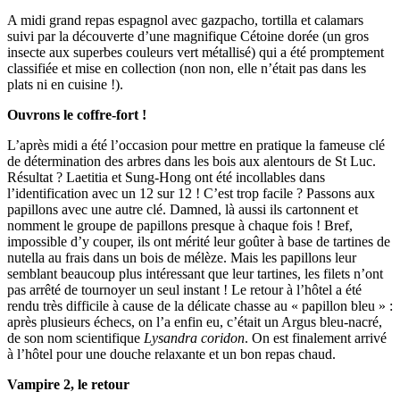
A midi grand repas espagnol avec gazpacho, tortilla et calamars
suivi par la découverte d’une magnifique Cétoine dorée (un gros
insecte aux superbes couleurs vert métallisé) qui a été promptement
classifiée et mise en collection (non non, elle n’était pas dans les
plats ni en cuisine !).
Ouvrons le coffre-fort !
L’après midi a été l’occasion pour mettre en pratique la fameuse clé
de détermination des arbres dans les bois aux alentours de St Luc.
Résultat ? Laetitia et Sung-Hong ont été incollables dans
l’identification avec un 12 sur 12 ! C’est trop facile ? Passons aux
papillons avec une autre clé. Damned, là aussi ils cartonnent et
nomment le groupe de papillons presque à chaque fois ! Bref,
impossible d’y couper, ils ont mérité leur goûter à base de tartines de
nutella au frais dans un bois de mélèze. Mais les papillons leur
semblant beaucoup plus intéressant que leur tartines, les filets n’ont
pas arrêté de tournoyer un seul instant ! Le retour à l’hôtel a été
rendu très difficile à cause de la délicate chasse au « papillon bleu » :
après plusieurs échecs, on l’a enfin eu, c’était un Argus bleu-nacré,
de son nom scientifique
Lysandra coridon
. On est finalement arrivé
à l’hôtel pour une douche relaxante et un bon repas chaud.
Vampire 2, le retour