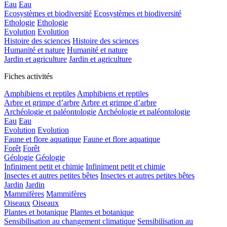
Eau
Eau
Ecosystèmes et biodiversité
Ecosystèmes et biodiversité
Ethologie
Ethologie
Evolution
Evolution
Histoire des sciences
Histoire des sciences
Humanité et nature
Humanité et nature
Jardin et agriculture
Jardin et agriculture
Fiches activités
Amphibiens et reptiles
Amphibiens et reptiles
Arbre et grimpe d’arbre
Arbre et grimpe d’arbre
Archéologie et paléontologie
Archéologie et paléontologie
Eau
Eau
Evolution
Evolution
Faune et flore aquatique
Faune et flore aquatique
Forêt
Forêt
Géologie
Géologie
Infiniment petit et chimie
Infiniment petit et chimie
Insectes et autres petites bêtes
Insectes et autres petites bêtes
Jardin
Jardin
Mammifères
Mammifères
Oiseaux
Oiseaux
Plantes et botanique
Plantes et botanique
Sensibilisation au changement climatique
Sensibilisation au