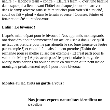
nature ! « Iacopo’s team » contre « Elaura’s team », c’est une bataille
dantesque qui a lieu devant l’hôtel ou chaque joueur doit arriver
dans le camp adverse sans se faire toucher pour voir s’il a touché,
coulé ou fait « plouf » dans le terrain adverse ! Courses, feintes et
fou-rire ont été au rendez-vous !
Enfin ! Le bivouac !
L’après-midi, départ pour le bivouac ! Nos apprentis montagnards
ont donc droit pour commencer à un atelier « sac à dos » : ce qu’il
ne faut pas prendre pour ne pas alourdir le sac (une trousse de feutre
par exemple !) et ce qu’il faut absolument prendre (T-shirt de
rechange pour se mettre au sec par exemple). Et c’est parti pour le
vallon de Moiry ! Après avoir passé le spectaculaire barrage de
Moiry, nous partons du bout de route en direction d’un petit lac de
montagne préalablement repéré pour notre bivouac.
Montée au lac, filets au garde à vous !
Nos jeunes experts naturalistes identifient un
papillon