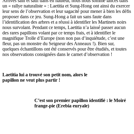
Arrivés sain et sauf dans en hauteur, nous nous somme lancés dans
un « rallye naturaliste » : Laetitia et Sung-Hong ont ainsi du exercer
leur sens de l’observation et leur sagacité pour mener à bien les défis
proposer dans ce jeu. Sung-Hong a fait un sans faute dans
l’identification des arbres et a réussi à identifier les Martinets noirs
nous survolant. Pendant ce temps, Laetitia n’a laissé passer aucun
des rares papillons volant par ce temps frais, et à identifier le
magnifique Trolle d’Europe (non non pas d’inquiétude, c’est une
fleur, pas un monstre du Seigneur des Anneaux !). Bien sur,
quelques échantillons ont été conservés pour être étudiés, et toutes
nos observations consignées dans le carnet d’observation !
Laetitia lui a trouvé son petit nom, alors le
papillon ne veut plus partir !
C’est son premier papillon identifié : le Moiré
frange-pie (Erebia euryale)