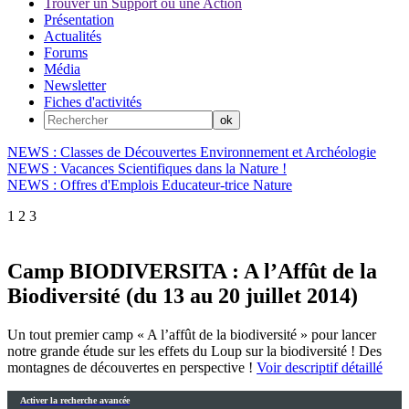
Trouver un Support ou une Action
Présentation
Actualités
Forums
Média
Newsletter
Fiches d'activités
NEWS : Classes de Découvertes Environnement et Archéologie
NEWS : Vacances Scientifiques dans la Nature !
NEWS : Offres d'Emplois Educateur-trice Nature
1
2
3
Camp BIODIVERSITA : A l’Affût de la
Biodiversité (du 13 au 20 juillet 2014)
Un tout premier camp « A l’affût de la biodiversité » pour lancer
notre grande étude sur les effets du Loup sur la biodiversité ! Des
montagnes de découvertes en perspective !
Voir descriptif détaillé
Activer la recherche avancée