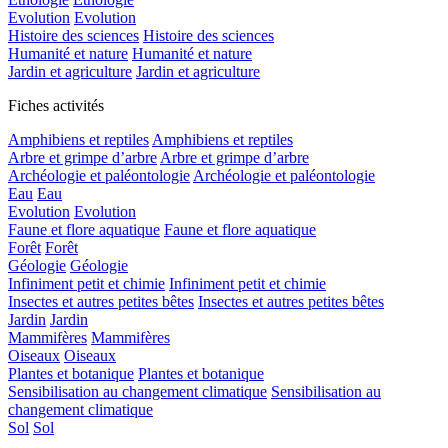
Evolution
Evolution
Histoire des sciences
Histoire des sciences
Humanité et nature
Humanité et nature
Jardin et agriculture
Jardin et agriculture
Fiches activités
Amphibiens et reptiles
Amphibiens et reptiles
Arbre et grimpe d’arbre
Arbre et grimpe d’arbre
Archéologie et paléontologie
Archéologie et paléontologie
Eau
Eau
Evolution
Evolution
Faune et flore aquatique
Faune et flore aquatique
Forêt
Forêt
Géologie
Géologie
Infiniment petit et chimie
Infiniment petit et chimie
Insectes et autres petites bêtes
Insectes et autres petites bêtes
Jardin
Jardin
Mammifères
Mammifères
Oiseaux
Oiseaux
Plantes et botanique
Plantes et botanique
Sensibilisation au changement climatique
Sensibilisation au
changement climatique
Sol
Sol