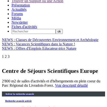
Trouver un Support ou une Action
Présentation
Actualités
Forums
Média
Newsletter
Fiches d'activités
NEWS : Classes de Découvertes Environnement et Archéologie
NEWS : Vacances Scientifiques dans la Nature !
NEWS : Offres d'Emplois Educateur-trice Nature
1
2
3
Centre de Séjours Scientifiques Europe
2'800 m2 de salles d'activités et d'hébergements en plein coeur du
Parc Régional du Livradois-Forez.
Voir descriptif détaillé
Activer la recherche avancée
Recherche avancée activée