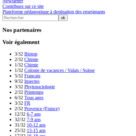
Newsletter
Contribuez sur ce site
Plateforme pédagogique à destination des enseignants
Nos partenaires
Voir également
3/32
Biotop
2/32
Chimie
1/32
Chimie
1/32
Colonie de vacances / Valais / Suisse
5/32
Français
9/32
Insectes
3/32
Phytosociologie
2/32
Printemps
6/32
Tous ages
3/32
FR
2/32
Provence (France)
12/32
6-7 ans
32/32
7-9 ans
31/32
10-12 ans
25/32
13-15 ans
17/32
16-18 ans