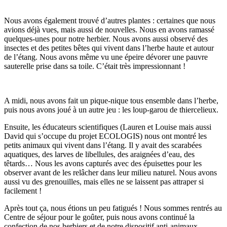
Nous avons également trouvé d’autres plantes : certaines que nous
avions déjà vues, mais aussi de nouvelles. Nous en avons ramassé
quelques-unes pour notre herbier. Nous avons aussi observé des
insectes et des petites bêtes qui vivent dans l’herbe haute et autour
de l’étang. Nous avons même vu une épeire dévorer une pauvre
sauterelle prise dans sa toile. C’était très impressionnant !
A midi, nous avons fait un pique-nique tous ensemble dans l’herbe,
puis nous avons joué à un autre jeu : les loup-garou de thiercelieux.
Ensuite, les éducateurs scientifiques (Lauren et Louise mais aussi
David qui s’occupe du projet ECOLOGIS) nous ont montré les
petits animaux qui vivent dans l’étang. Il y avait des scarabées
aquatiques, des larves de libellules, des araignées d’eau, des
têtards… Nous les avons capturés avec des épuisettes pour les
observer avant de les relâcher dans leur milieu naturel. Nous avons
aussi vu des grenouilles, mais elles ne se laissent pas attraper si
facilement !
Après tout ça, nous étions un peu fatigués ! Nous sommes rentrés au
Centre de séjour pour le goûter, puis nous avons continué la
confection de nos herbiers et de notre dispositif anti-animaux