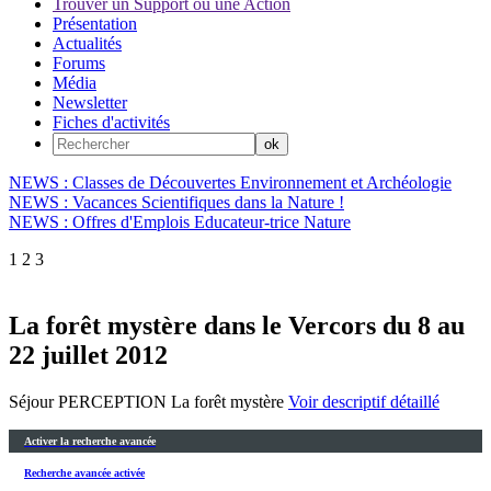
Trouver un Support ou une Action
Présentation
Actualités
Forums
Média
Newsletter
Fiches d'activités
NEWS : Classes de Découvertes Environnement et Archéologie
NEWS : Vacances Scientifiques dans la Nature !
NEWS : Offres d'Emplois Educateur-trice Nature
1
2
3
La forêt mystère dans le Vercors du 8 au
22 juillet 2012
Séjour PERCEPTION La forêt mystère
Voir descriptif détaillé
Activer la recherche avancée
Recherche avancée activée