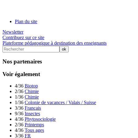
Plan du site
Newsletter
Contribuez sur ce site
Plateforme pédagogique à destination des enseignants
Nos partenaires
Voir également
4/36
Biotop
2/36
Chimie
1/36
Chimie
1/36
Colonie de vacances / Valais / Suisse
3/36
Français
9/36
Insectes
4/36
Phytosociologie
2/36
Printemps
4/36
Tous ages
3/36
FR