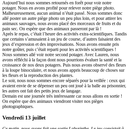
Aujourd’hui nous sommes retournés en forêt pour voir notre
potager. Nous en avons profité pour relever notre piège photo.
Malheureusement, aucun animal n’était passé. Nous sommes donc
allé poster un autre piège photo un peu plus loin, et pour attirer les
animaux sauvages, nous avons placé des morceaux de fruits et du
pain sec. On espère que des animaux passeront par là !
Après le repas, c’était l’heure des activités extra-scientifiques. Tandis
que certains s’amusaient à un jeu de course, d’autres faisaient des
jeux d’expression et des improvisations. Nous avons ensuite pris
notre goûter, puis c’était reparti pour les activités scientifiques !
Nous sommes allé voir notre second potager. Avec Lauren, nous
avons réfléchi à la façon dont nous pourrions évaluer la santé et la
croissance de nos deux potagers. Puis nous avons observé des fleurs
à la loupe binoculaire, et nous avons appris beaucoup de choses sur
les fleurs et la reproduction des plantes.
Le soir, nous nous sommes encore séparés pour la veillée : ceux qui
avaient envie de se dépenser un peu ont joué à la balle au prisonnier,
les autres ont fait des petits jeux de langage.
Demain est une journée très intéressante car nous allons en sortie !
On espère que des animaux viendront visiter nos pièges
photographiques.
Vendredi 13 juillet
Ce matin, nous avons fait une sortie Labyrinthe. Le jeu consistait à