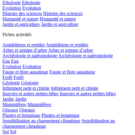
Ethologie
Ethologie
Evolution
Evolution
Histoire des sciences
Histoire des sciences
Humanité et nature
Humanité et nature
Jardin et agriculture
Jardin et agriculture
Fiches activités
Amphibiens et reptiles
Amphibiens et reptiles
Arbre et grimpe d’arbre
Arbre et grimpe d’arbre
Archéologie et paléontologie
Archéologie et paléontologie
Eau
Eau
Evolution
Evolution
Faune et flore aquatique
Faune et flore aquatique
Forêt
Forêt
Géologie
Géologie
Infiniment petit et chimie
Infiniment petit et chimie
Insectes et autres petites bêtes
Insectes et autres petites bêtes
Jardin
Jardin
Mammifères
Mammifères
Oiseaux
Oiseaux
Plantes et botanique
Plantes et botanique
Sensibilisation au changement climatique
Sensibilisation au
changement climatique
Sol
Sol