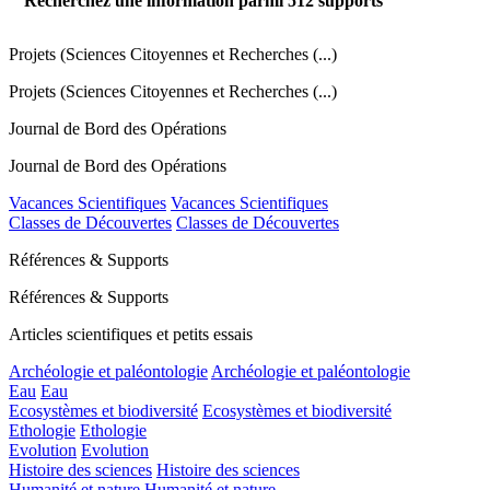
Recherchez une information parmi
512
supports
Projets (Sciences Citoyennes et Recherches (...)
Projets (Sciences Citoyennes et Recherches (...)
Journal de Bord des Opérations
Journal de Bord des Opérations
Vacances Scientifiques
Vacances Scientifiques
Classes de Découvertes
Classes de Découvertes
Références & Supports
Références & Supports
Articles scientifiques et petits essais
Archéologie et paléontologie
Archéologie et paléontologie
Eau
Eau
Ecosystèmes et biodiversité
Ecosystèmes et biodiversité
Ethologie
Ethologie
Evolution
Evolution
Histoire des sciences
Histoire des sciences
Humanité et nature
Humanité et nature