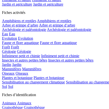
Jardin et agriculture
Jardin et agriculture
Fiches activités
Amphibiens et reptiles
Amphibiens et reptiles
Arbre et grimpe d’arbre
Arbre et grimpe d’arbre
Archéologie et paléontologie
Archéologie et paléontologie
Eau
Eau
Evolution
Evolution
Faune et flore aquatique
Faune et flore aquatique
Forêt
Forêt
Géologie
Géologie
Infiniment petit et chimie
Infiniment petit et chimie
Insectes et autres petites bêtes
Insectes et autres petites bêtes
Jardin
Jardin
Mammifères
Mammifères
Oiseaux
Oiseaux
Plantes et botanique
Plantes et botanique
Sensibilisation au changement climatique
Sensibilisation au changeme
Sol
Sol
Fiches d’identification
Animaux
Animaux
Grainothèque
Grainothèque