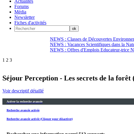
Actualités
Forums
Média
Newsletter
Fiches d'activités
NEWS : Classes de Découvertes Environnem
NEWS : Vacances Scientifiques dans la Natu
NEWS : Offres d'Emplois Educateur-trice N
1
2
3
Séjour Perception - Les secrets de la forêt
Voir descriptif détaillé
Activer la recherche avancée
Recherche avancée activée
Recherche avancée activée (Cliquer pour désactiver)