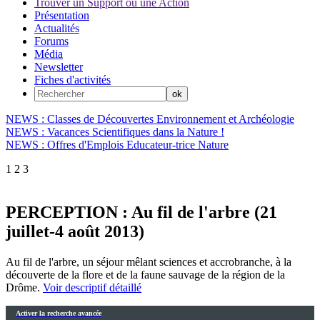
Trouver un Support ou une Action
Présentation
Actualités
Forums
Média
Newsletter
Fiches d'activités
NEWS : Classes de Découvertes Environnement et Archéologie
NEWS : Vacances Scientifiques dans la Nature !
NEWS : Offres d'Emplois Educateur-trice Nature
1
2
3
PERCEPTION : Au fil de l'arbre (21
juillet-4 août 2013)
Au fil de l'arbre, un séjour mêlant sciences et accrobranche, à la
découverte de la flore et de la faune sauvage de la région de la
Drôme.
Voir descriptif détaillé
Activer la recherche avancée