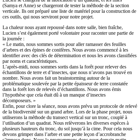
(Samya et Anne) se chargeront de tester la méthode de la section
verticale. Ils ont préparé une liste de matériel pour la construction de
ces outils, qui nous serviront pour notre projet.
La chaleur nous ayant repoussé dans notre salle, bien fraîche,
Lucien s’est également porté volontaire pour raconter une partie de
la journée :
« Le matin, nous sommes sortis pour aller ramasser des feuilles
d’arbres et des épines de conifères. Nous avons commencé à les
identifier avec des clés de détermination et nous les avons classifiées
par noms et caractéristiques.
L’après-midi, nous sommes sortis dans la forêt pour relever des
échantillons de terre et d’insectes, que nous n’avons pas trouvé en
nombre. Nous avons fait un brainstorming autour de la
problématique soulevée par la petite épaisseur de terre constatée
dans la forêt lors de relevés d’échantillons. Nous avons émis
l’hypothèse que cela était dû à un manque d’insectes
décomposeurs. »
Enfin, pour clore la séance, nous avons prévu un protocole de relevé
de la biodiversité sur un grand arbre. Lors de la phase projet, nous
utiliserons la méthode du transect vertical sur un tronc, couplé à
l’utilisation d’un quadrat. Nous relèverons les diverses espèces à
plusieurs hauteurs du tronc, du sol jusqu’à la cime. Pour cela nous
devons grimper dans l’arbre et une petite leçon d’accrobranche
s’impose donc. Nous la programmons donc pour demain matin.