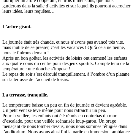
fabriquer un arbre coopératif, en trois dimensions, que nous
garderons dans la salle d’activités et sur lequel ils pourront accrocher
leurs idées, leurs requêtes…
L’arbre géant.
La journée était très chaude, et nous n’avons pas avancé très vite,
mais inutile de se presser, c’est les vacances ! Qu’à cela ne tienne,
nous le finirons demain !
Après un bon goûter, les activités de loisirs ont emmené les enfants
aux quatre coins du centre pour des jeux sportifs. Compte tenu de la
température : une douche s’impose !
Le repas du soir s’est déroulé tranquillement, à l’ombre d’un platane
sur la terrasse de l’accueil de loisirs.
La terrasse, tranquille.
La température baisse un peu en fin de journée et devient agréable.
Un petit vent se lève même pour nous rafraichir un peu.
Pour la veillée, les enfants ont été réunis en contrebas du mur
d’escalade, pour une veillée scénarisée loup-garou. Un orage
menaçant de nous tomber dessus, nous nous sommes réfugiés dans
l’auditorium. Nous avons ainsi fini la partie en immersion, ambiance