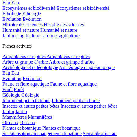
Eau
Eau
Ecosystèmes et biodiversité
Ecosystèmes et biodiversité
Ethologie
Ethologie
Evolution
Evolution
Histoire des sciences
Histoire des sciences
Humanité et nature
Humanité et nature
Jardin et agriculture
Jardin et agriculture
Fiches activités
Amphibiens et reptiles
Amphibiens et reptiles
Arbre et grimpe d’arbre
Arbre et grimpe d’arbre
Archéologie et paléontologie
Archéologie et paléontologie
Eau
Eau
Evolution
Evolution
Faune et flore aquatique
Faune et flore aquatique
Forêt
Forêt
Géologie
Géologie
Infiniment petit et chimie
Infiniment petit et chimie
Insectes et autres petites bêtes
Insectes et autres petites bêtes
Jardin
Jardin
Mammifères
Mammifères
Oiseaux
Oiseaux
Plantes et botanique
Plantes et botanique
Sensibilisation au changement climatique
Sensibilisation au