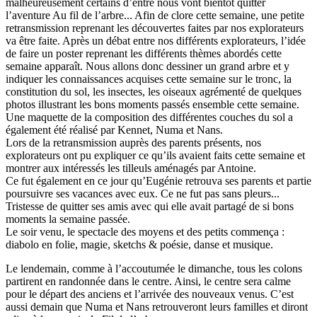
malheureusement certains d’entre nous vont bientôt quitter
l’aventure Au fil de l’arbre... Afin de clore cette semaine, une petite
retransmission reprenant les découvertes faites par nos explorateurs
va être faite. Après un débat entre nos différents explorateurs, l’idée
de faire un poster reprenant les différents thèmes abordés cette
semaine apparaît. Nous allons donc dessiner un grand arbre et y
indiquer les connaissances acquises cette semaine sur le tronc, la
constitution du sol, les insectes, les oiseaux agrémenté de quelques
photos illustrant les bons moments passés ensemble cette semaine.
Une maquette de la composition des différentes couches du sol a
également été réalisé par Kennet, Numa et Nans.
Lors de la retransmission auprès des parents présents, nos
explorateurs ont pu expliquer ce qu’ils avaient faits cette semaine et
montrer aux intéressés les tilleuls aménagés par Antoine.
Ce fut également en ce jour qu’Eugénie retrouva ses parents et partie
poursuivre ses vacances avec eux. Ce ne fut pas sans pleurs...
Tristesse de quitter ses amis avec qui elle avait partagé de si bons
moments la semaine passée.
Le soir venu, le spectacle des moyens et des petits commença :
diabolo en folie, magie, sketchs & poésie, danse et musique.
Le lendemain, comme à l’accoutumée le dimanche, tous les colons
partirent en randonnée dans le centre. Ainsi, le centre sera calme
pour le départ des anciens et l’arrivée des nouveaux venus. C’est
aussi demain que Numa et Nans retrouveront leurs familles et diront