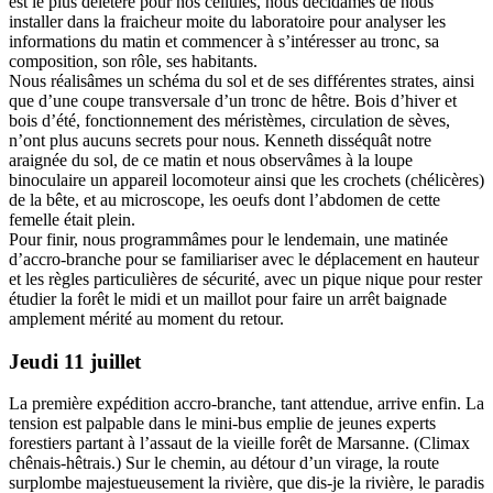
est le plus délétère pour nos cellules, nous décidâmes de nous
installer dans la fraicheur moite du laboratoire pour analyser les
informations du matin et commencer à s’intéresser au tronc, sa
composition, son rôle, ses habitants.
Nous réalisâmes un schéma du sol et de ses différentes strates, ainsi
que d’une coupe transversale d’un tronc de hêtre. Bois d’hiver et
bois d’été, fonctionnement des méristèmes, circulation de sèves,
n’ont plus aucuns secrets pour nous. Kenneth disséquât notre
araignée du sol, de ce matin et nous observâmes à la loupe
binoculaire un appareil locomoteur ainsi que les crochets (chélicères)
de la bête, et au microscope, les oeufs dont l’abdomen de cette
femelle était plein.
Pour finir, nous programmâmes pour le lendemain, une matinée
d’accro-branche pour se familiariser avec le déplacement en hauteur
et les règles particulières de sécurité, avec un pique nique pour rester
étudier la forêt le midi et un maillot pour faire un arrêt baignade
amplement mérité au moment du retour.
Jeudi 11 juillet
La première expédition accro-branche, tant attendue, arrive enfin. La
tension est palpable dans le mini-bus emplie de jeunes experts
forestiers partant à l’assaut de la vieille forêt de Marsanne. (Climax
chênais-hêtrais.) Sur le chemin, au détour d’un virage, la route
surplombe majestueusement la rivière, que dis-je la rivière, le paradis