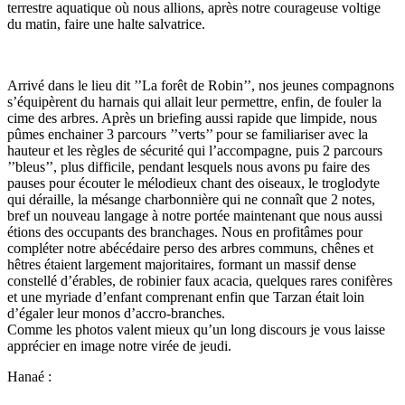
terrestre aquatique où nous allions, après notre courageuse voltige
du matin, faire une halte salvatrice.
Arrivé dans le lieu dit ’’La forêt de Robin’’, nos jeunes compagnons
s’équipèrent du harnais qui allait leur permettre, enfin, de fouler la
cime des arbres. Après un briefing aussi rapide que limpide, nous
pûmes enchainer 3 parcours ’’verts’’ pour se familiariser avec la
hauteur et les règles de sécurité qui l’accompagne, puis 2 parcours
’’bleus’’, plus difficile, pendant lesquels nous avons pu faire des
pauses pour écouter le mélodieux chant des oiseaux, le troglodyte
qui déraille, la mésange charbonnière qui ne connaît que 2 notes,
bref un nouveau langage à notre portée maintenant que nous aussi
étions des occupants des branchages. Nous en profitâmes pour
compléter notre abécédaire perso des arbres communs, chênes et
hêtres étaient largement majoritaires, formant un massif dense
constellé d’érables, de robinier faux acacia, quelques rares conifères
et une myriade d’enfant comprenant enfin que Tarzan était loin
d’égaler leur monos d’accro-branches.
Comme les photos valent mieux qu’un long discours je vous laisse
apprécier en image notre virée de jeudi.
Hanaé :