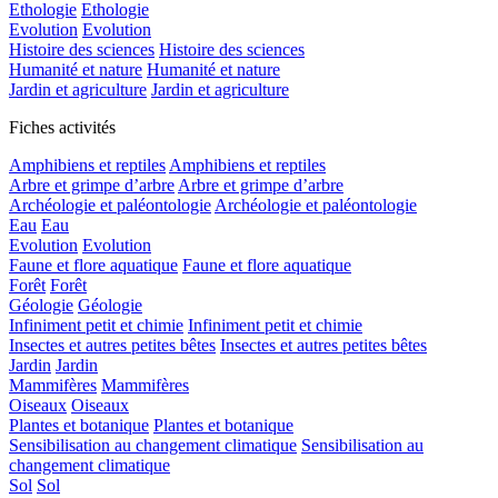
Ethologie
Ethologie
Evolution
Evolution
Histoire des sciences
Histoire des sciences
Humanité et nature
Humanité et nature
Jardin et agriculture
Jardin et agriculture
Fiches activités
Amphibiens et reptiles
Amphibiens et reptiles
Arbre et grimpe d’arbre
Arbre et grimpe d’arbre
Archéologie et paléontologie
Archéologie et paléontologie
Eau
Eau
Evolution
Evolution
Faune et flore aquatique
Faune et flore aquatique
Forêt
Forêt
Géologie
Géologie
Infiniment petit et chimie
Infiniment petit et chimie
Insectes et autres petites bêtes
Insectes et autres petites bêtes
Jardin
Jardin
Mammifères
Mammifères
Oiseaux
Oiseaux
Plantes et botanique
Plantes et botanique
Sensibilisation au changement climatique
Sensibilisation au
changement climatique
Sol
Sol