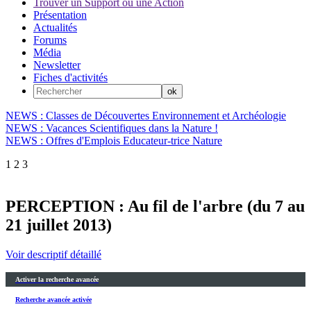
Trouver un Support ou une Action
Présentation
Actualités
Forums
Média
Newsletter
Fiches d'activités
NEWS : Classes de Découvertes Environnement et Archéologie
NEWS : Vacances Scientifiques dans la Nature !
NEWS : Offres d'Emplois Educateur-trice Nature
1
2
3
PERCEPTION : Au fil de l'arbre (du 7 au
21 juillet 2013)
Voir descriptif détaillé
Activer la recherche avancée
Recherche avancée activée