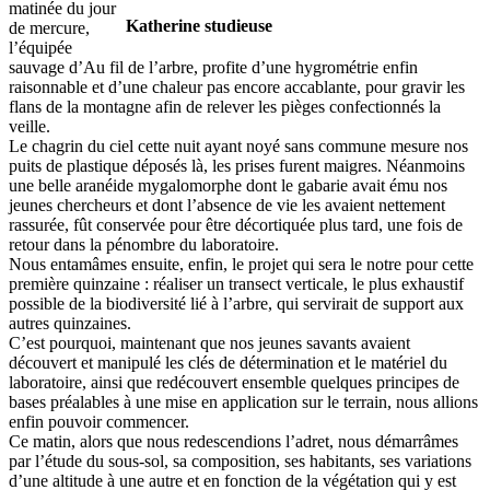
matinée du jour
Katherine studieuse
de mercure,
l’équipée
sauvage d’Au fil de l’arbre, profite d’une hygrométrie enfin
raisonnable et d’une chaleur pas encore accablante, pour gravir les
flans de la montagne afin de relever les pièges confectionnés la
veille.
Le chagrin du ciel cette nuit ayant noyé sans commune mesure nos
puits de plastique déposés là, les prises furent maigres. Néanmoins
une belle aranéide mygalomorphe dont le gabarie avait ému nos
jeunes chercheurs et dont l’absence de vie les avaient nettement
rassurée, fût conservée pour être décortiquée plus tard, une fois de
retour dans la pénombre du laboratoire.
Nous entamâmes ensuite, enfin, le projet qui sera le notre pour cette
première quinzaine : réaliser un transect verticale, le plus exhaustif
possible de la biodiversité lié à l’arbre, qui servirait de support aux
autres quinzaines.
C’est pourquoi, maintenant que nos jeunes savants avaient
découvert et manipulé les clés de détermination et le matériel du
laboratoire, ainsi que redécouvert ensemble quelques principes de
bases préalables à une mise en application sur le terrain, nous allions
enfin pouvoir commencer.
Ce matin, alors que nous redescendions l’adret, nous démarrâmes
par l’étude du sous-sol, sa composition, ses habitants, ses variations
d’une altitude à une autre et en fonction de la végétation qui y est