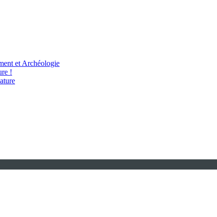
ent et Archéologie
re !
ature