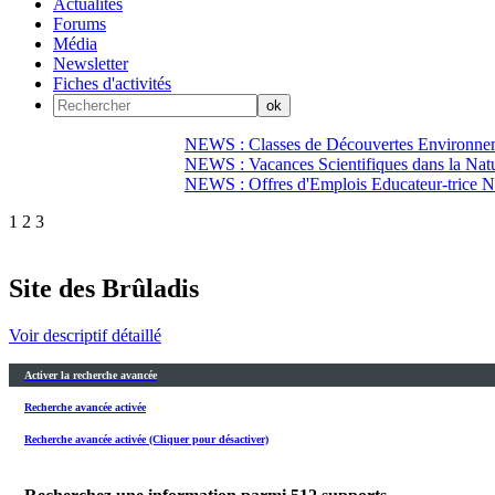
Actualités
Forums
Média
Newsletter
Fiches d'activités
NEWS : Classes de Découvertes Environnem
NEWS : Vacances Scientifiques dans la Natu
NEWS : Offres d'Emplois Educateur-trice N
1
2
3
Site des Brûladis
Voir descriptif détaillé
Activer la recherche avancée
Recherche avancée activée
Recherche avancée activée (Cliquer pour désactiver)