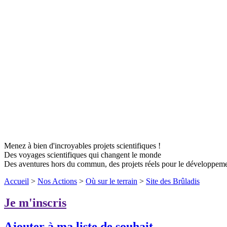
Menez à bien d'incroyables projets scientifiques !
Des voyages scientifiques qui changent le monde
Des aventures hors du commun, des projets réels pour le développem
Accueil
>
Nos Actions
>
Où sur le terrain
>
Site des Brûladis
Je m'inscris
Ajouter à ma liste de souhait