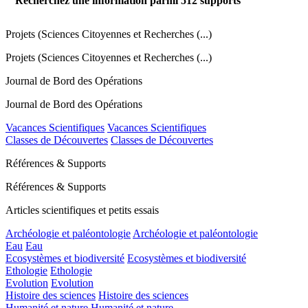
Recherchez une information parmi
512
supports
Projets (Sciences Citoyennes et Recherches (...)
Projets (Sciences Citoyennes et Recherches (...)
Journal de Bord des Opérations
Journal de Bord des Opérations
Vacances Scientifiques
Vacances Scientifiques
Classes de Découvertes
Classes de Découvertes
Références & Supports
Références & Supports
Articles scientifiques et petits essais
Archéologie et paléontologie
Archéologie et paléontologie
Eau
Eau
Ecosystèmes et biodiversité
Ecosystèmes et biodiversité
Ethologie
Ethologie
Evolution
Evolution
Histoire des sciences
Histoire des sciences
Humanité et nature
Humanité et nature