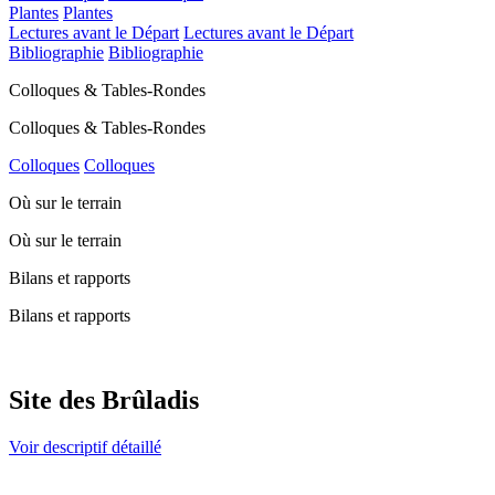
Plantes
Plantes
Lectures avant le Départ
Lectures avant le Départ
Bibliographie
Bibliographie
Colloques & Tables-Rondes
Colloques & Tables-Rondes
Colloques
Colloques
Où sur le terrain
Où sur le terrain
Bilans et rapports
Bilans et rapports
Site des Brûladis
Voir descriptif détaillé