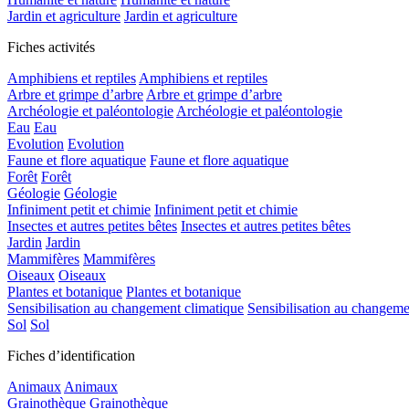
Jardin et agriculture
Jardin et agriculture
Fiches activités
Amphibiens et reptiles
Amphibiens et reptiles
Arbre et grimpe d’arbre
Arbre et grimpe d’arbre
Archéologie et paléontologie
Archéologie et paléontologie
Eau
Eau
Evolution
Evolution
Faune et flore aquatique
Faune et flore aquatique
Forêt
Forêt
Géologie
Géologie
Infiniment petit et chimie
Infiniment petit et chimie
Insectes et autres petites bêtes
Insectes et autres petites bêtes
Jardin
Jardin
Mammifères
Mammifères
Oiseaux
Oiseaux
Plantes et botanique
Plantes et botanique
Sensibilisation au changement climatique
Sensibilisation au changeme
Sol
Sol
Fiches d’identification
Animaux
Animaux
Grainothèque
Grainothèque