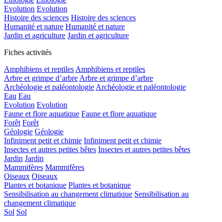
Evolution
Evolution
Histoire des sciences
Histoire des sciences
Humanité et nature
Humanité et nature
Jardin et agriculture
Jardin et agriculture
Fiches activités
Amphibiens et reptiles
Amphibiens et reptiles
Arbre et grimpe d’arbre
Arbre et grimpe d’arbre
Archéologie et paléontologie
Archéologie et paléontologie
Eau
Eau
Evolution
Evolution
Faune et flore aquatique
Faune et flore aquatique
Forêt
Forêt
Géologie
Géologie
Infiniment petit et chimie
Infiniment petit et chimie
Insectes et autres petites bêtes
Insectes et autres petites bêtes
Jardin
Jardin
Mammifères
Mammifères
Oiseaux
Oiseaux
Plantes et botanique
Plantes et botanique
Sensibilisation au changement climatique
Sensibilisation au
changement climatique
Sol
Sol