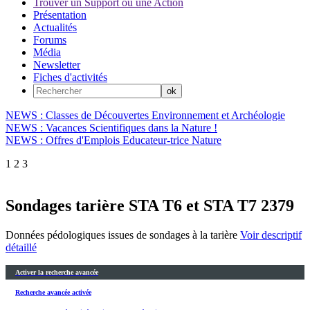
Trouver un Support ou une Action
Présentation
Actualités
Forums
Média
Newsletter
Fiches d'activités
NEWS : Classes de Découvertes Environnement et Archéologie
NEWS : Vacances Scientifiques dans la Nature !
NEWS : Offres d'Emplois Educateur-trice Nature
1
2
3
Sondages tarière STA T6 et STA T7 2379
Données pédologiques issues de sondages à la tarière
Voir descriptif
détaillé
Activer la recherche avancée
Recherche avancée activée