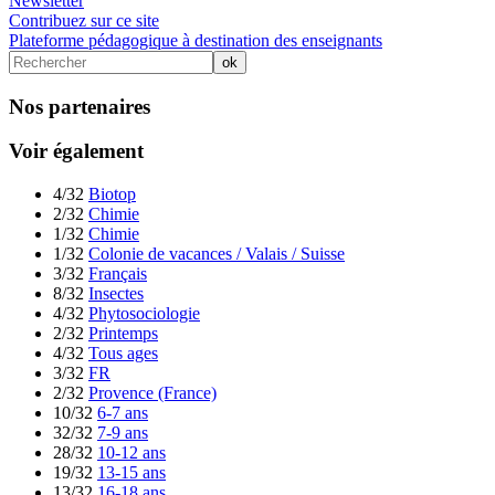
Newsletter
Contribuez sur ce site
Plateforme pédagogique à destination des enseignants
Nos partenaires
Voir également
4/32
Biotop
2/32
Chimie
1/32
Chimie
1/32
Colonie de vacances / Valais / Suisse
3/32
Français
8/32
Insectes
4/32
Phytosociologie
2/32
Printemps
4/32
Tous ages
3/32
FR
2/32
Provence (France)
10/32
6-7 ans
32/32
7-9 ans
28/32
10-12 ans
19/32
13-15 ans
13/32
16-18 ans