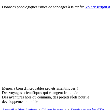
Données pédologiques issues de sondages à la tarière
Voir descriptif d
Menez à bien d'incroyables projets scientifiques !
Des voyages scientifiques qui changent le monde
Des aventures hors du commun, des projets réels pour le
développement durable
Accueil
>
Nos Actions
>
Où sur le terrain
>
Sondages tarière STA