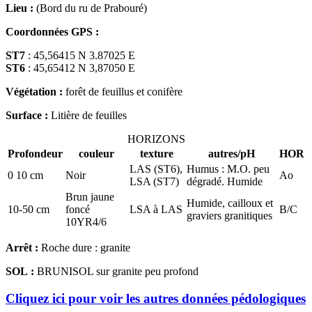
Lieu :
(Bord du ru de Prabouré)
Coordonnées GPS :
ST7
: 45,56415 N 3.87025 E
ST6
: 45,65412 N 3,87050 E
Végétation :
forêt de feuillus et conifère
Surface :
Litière de feuilles
HORIZONS
Profondeur
couleur
texture
autres/pH
HOR
LAS (ST6),
Humus : M.O. peu
0 10 cm
Noir
Ao
LSA (ST7)
dégradé. Humide
Brun jaune
Humide, cailloux et
10-50 cm
foncé
LSA à LAS
B/C
graviers granitiques
10YR4/6
Arrêt :
Roche dure : granite
SOL :
BRUNISOL sur granite peu profond
Cliquez ici pour voir les autres données pédologiques