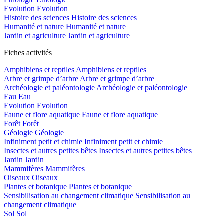
Evolution
Evolution
Histoire des sciences
Histoire des sciences
Humanité et nature
Humanité et nature
Jardin et agriculture
Jardin et agriculture
Fiches activités
Amphibiens et reptiles
Amphibiens et reptiles
Arbre et grimpe d’arbre
Arbre et grimpe d’arbre
Archéologie et paléontologie
Archéologie et paléontologie
Eau
Eau
Evolution
Evolution
Faune et flore aquatique
Faune et flore aquatique
Forêt
Forêt
Géologie
Géologie
Infiniment petit et chimie
Infiniment petit et chimie
Insectes et autres petites bêtes
Insectes et autres petites bêtes
Jardin
Jardin
Mammifères
Mammifères
Oiseaux
Oiseaux
Plantes et botanique
Plantes et botanique
Sensibilisation au changement climatique
Sensibilisation au
changement climatique
Sol
Sol