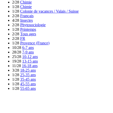
2/28
Chimie
1/28
Chimie
1/28
Colonie de vacances / Valais / Suisse
2/28
Français
4/28
Insectes
2/28
Phytosociologie
1/28
Printemps
2/28
Tous ages
2/28
FR
1/28
Provence (France)
10/28
6-7 ans
28/28
7-9 ans
25/28
10-12 ans
19/28
13-15 ans
11/28
16-18 ans
3/28
18-25 ans
1/28
25-35 ans
1/28
35-45 ans
1/28
45-55 ans
1/28
55-65 ans