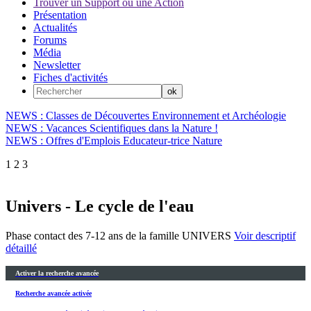
Trouver un Support ou une Action
Présentation
Actualités
Forums
Média
Newsletter
Fiches d'activités
NEWS : Classes de Découvertes Environnement et Archéologie
NEWS : Vacances Scientifiques dans la Nature !
NEWS : Offres d'Emplois Educateur-trice Nature
1
2
3
Univers - Le cycle de l'eau
Phase contact des 7-12 ans de la famille UNIVERS
Voir descriptif
détaillé
Activer la recherche avancée
Recherche avancée activée